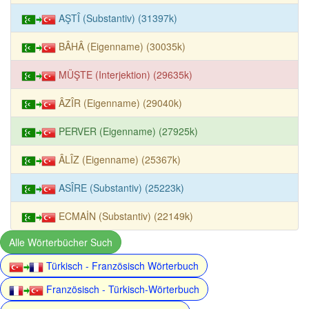
AŞTÎ (Substantiv) (31397k)
BÂHÂ (Eigenname) (30035k)
MÜŞTE (Interjektion) (29635k)
ÂZÎR (Eigenname) (29040k)
PERVER (Eigenname) (27925k)
ÂLÎZ (Eigenname) (25367k)
ASÎRE (Substantiv) (25223k)
ECMAİN (Substantiv) (22149k)
Alle Wörterbücher Such
Türkisch - Französisch Wörterbuch
Französisch - Türkisch-Wörterbuch