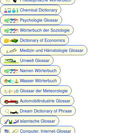
Chemical Dictionary
Psychologie Glossar
Wörterbuch der Soziologie
Dictionary of Economics
Medizin und Hämatologie Glossar
Umwelt Glossar
Namen Wörterbuch
Wasser Wörterbuch
Glossar der Meteorologie
Automobilindustrie Glossar
Dream Dictionary of Phrase
islamische Glossar
Computer, Internet-Glossar