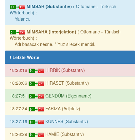
MİMSAH (Substantiv)
( Ottomane - Türkisch
Wörterbuch) :
Yalancı.
MİMSAHA (Interjektion)
( Ottomane - Türkisch
Wörterbuch) :
Adi basacak nesne. * Yüz silecek mendil.
! Letzte Worte
18:28:16
HIRRİK (Substantiv)
18:28:06
HIRASET (Substantiv)
18:27:51
GENDÜM (Eigenname)
18:27:34
FARÎZA (Adjektiv)
18:27:16
KÜNNES (Substantiv)
18:26:29
HAMİE (Substantiv)