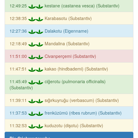
12:49:25
kestane (castanea vesca) (Substantiv)
12:38:35
Karabasotu (Substantiv)
12:27:36
Dalakotu (Eigenname)
12:18:49
Mandalina (Substantiv)
11:51:00
Civanperçemi (Substantiv)
11:47:51
kakao (hindbademi) (Substantiv)
11:45:49
ciğerotu (pulmonaria officinalis)
(Substantiv)
11:39:11
sığırkuyruğu (verbascum) (Substantiv)
11:37:53
frenküzümü (ribes rubrum) (Substantiv)
11:32:53
kuduzotu (dişotu) (Substantiv)