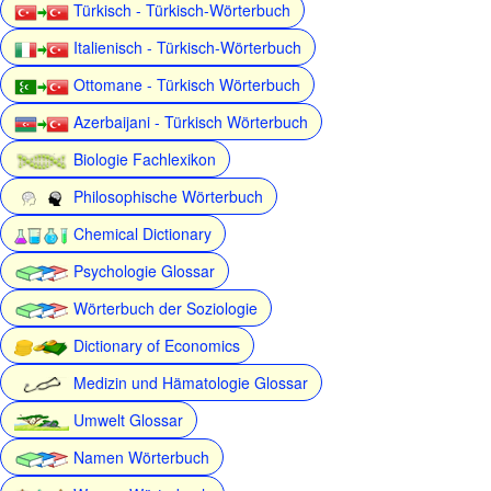
Türkisch - Türkisch-Wörterbuch
Italienisch - Türkisch-Wörterbuch
Ottomane - Türkisch Wörterbuch
Azerbaijani - Türkisch Wörterbuch
Biologie Fachlexikon
Philosophische Wörterbuch
Chemical Dictionary
Psychologie Glossar
Wörterbuch der Soziologie
Dictionary of Economics
Medizin und Hämatologie Glossar
Umwelt Glossar
Namen Wörterbuch