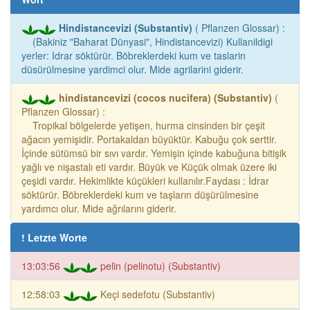
Hindistancevizi (Substantiv)
( Pflanzen Glossar) :
(Bakiniz "Baharat Dünyasi", Hindistancevizi) Kullanildigi
yerler: Idrar söktürür. Böbreklerdeki kum ve taslarin
düsürülmesine yardimci olur. Mide agrilarini giderir.
hindistancevizi (cocos nucifera) (Substantiv)
(
Pflanzen Glossar) :
Tropikal bölgelerde yetişen, hurma cinsinden bir çeşit
ağacın yemişidir. Portakaldan büyüktür. Kabuğu çok serttir.
İçinde sütümsü bir sıvı vardır. Yemişin içinde kabuğuna bitişik
yağlı ve nişastalı eti vardır. Büyük ve Küçük olmak üzere iki
çeşidi vardır. Hekimlikte küçükleri kullanılır.Faydası : İdrar
söktürür. Böbreklerdeki kum ve taşların düşürülmesine
yardımcı olur. Mide ağrılarını giderir.
! Letzte Worte
13:03:56
pelin (pelinotu) (Substantiv)
12:58:03
Keçi sedefotu (Substantiv)