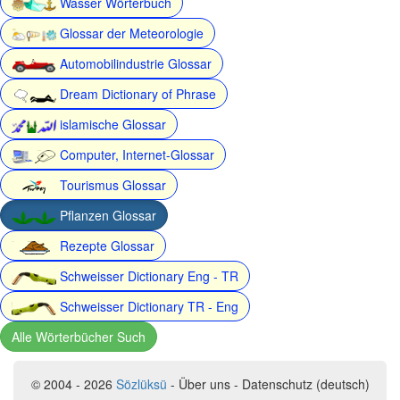
Wasser Wörterbuch
Glossar der Meteorologie
Automobilindustrie Glossar
Dream Dictionary of Phrase
islamische Glossar
Computer, Internet-Glossar
Tourismus Glossar
Pflanzen Glossar
Rezepte Glossar
Schweisser Dictionary Eng - TR
Schweisser Dictionary TR - Eng
Alle Wörterbücher Such
© 2004 - 2026
Sözlüksü
- Über uns - Datenschutz (deutsch)