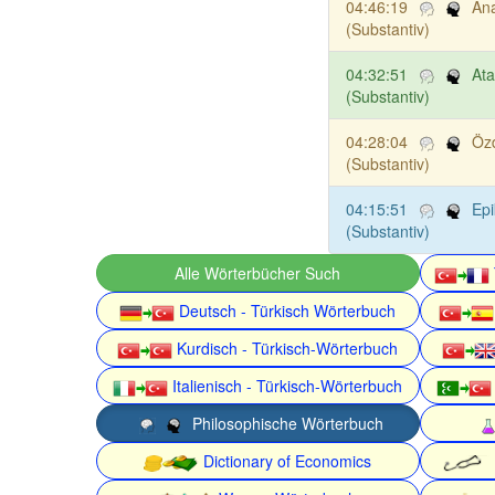
04:46:19
An
(Substantiv)
04:32:51
Ata
(Substantiv)
04:28:04
Özd
(Substantiv)
04:15:51
Epi
(Substantiv)
Alle Wörterbücher Such
Deutsch - Türkisch Wörterbuch
Kurdisch - Türkisch-Wörterbuch
Italienisch - Türkisch-Wörterbuch
Philosophische Wörterbuch
Dictionary of Economics