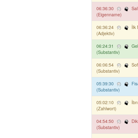
06:36:30
Sal
(Eigenname)
06:36:24
İlk 
(Adjektiv)
06:24:31
Ge
(Substantiv)
06:06:54
Sof
(Substantiv)
05:39:30
Fis
(Substantiv)
05:02:10
İbn
(Zahlwort)
04:54:50
Dik
(Substantiv)