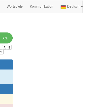
Wortspiele
Kommunikation
Deutsch
Ara..
ú
Á
É
Ÿ