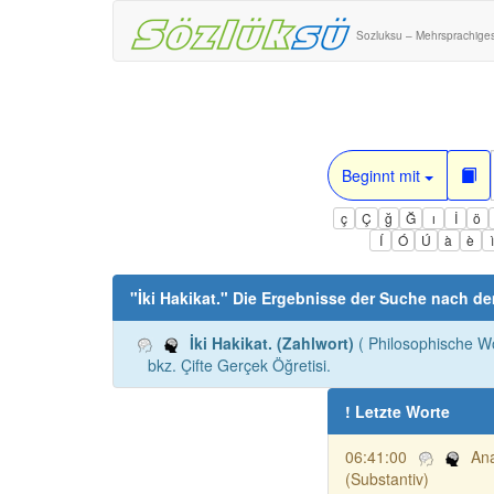
Sozluksu – Mehrsprachige
Beginnt mit
ç
Ç
ğ
Ğ
ı
İ
ö
Í
Ó
Ú
à
è
"
İki Hakikat.
" Die Ergebnisse der Suche nach d
İki Hakikat. (Zahlwort)
( Philosophische W
bkz. Çifte Gerçek Öğretisi.
! Letzte Worte
06:41:00
Ana
(Substantiv)