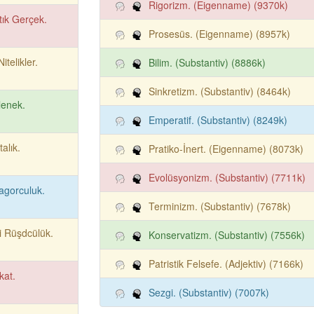
Rigorizm. (Eigenname) (9370k)
tık Gerçek.
Prosesüs. (Eigenname) (8957k)
Nitelikler.
Bilim. (Substantiv) (8886k)
Sinkretizm. (Substantiv) (8464k)
lenek.
Emperatif. (Substantiv) (8249k)
talık.
Pratiko-İnert. (Eigenname) (8073k)
Evolüsyonizm. (Substantiv) (7711k)
agorculuk.
Terminizm. (Substantiv) (7678k)
i Rüşdcülük.
Konservatizm. (Substantiv) (7556k)
Patristik Felsefe. (Adjektiv) (7166k)
kat.
Sezgi. (Substantiv) (7007k)