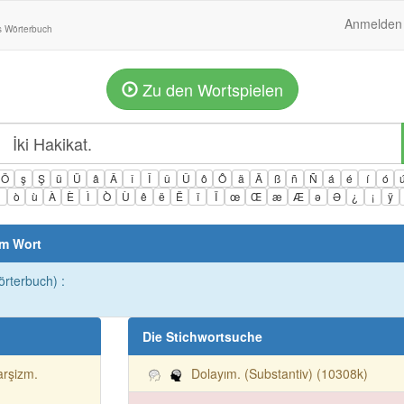
Anmelden
s Wörterbuch
Zu den Wortspielen
Ö
ş
Ş
ü
Ü
â
Â
î
Î
û
Û
ô
Ô
ä
Ä
ß
ñ
Ñ
á
é
í
ó
ì
ò
ù
À
È
Ì
Ò
Ù
ê
ë
Ë
ï
Ï
œ
Œ
æ
Æ
ə
Ə
¿
¡
ÿ
em Wort
örterbuch) :
Die Stichwortsuche
rşizm.
Dolayım. (Substantiv) (10308k)