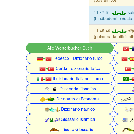
(Sostantivo)
11:47:51
ka
(hindbademi) (Sostan
11:45:49
ciğ
(pulmonaria officinali
Alle Wörterbücher Such
Tedesco - Dizionario turco
Curda - dizionario turco
Il dizionario Italiano - turco
Dizionario filosofico
Dizionario di Economia
Dizionario nautico
Glossario islamica
ricette Glossario