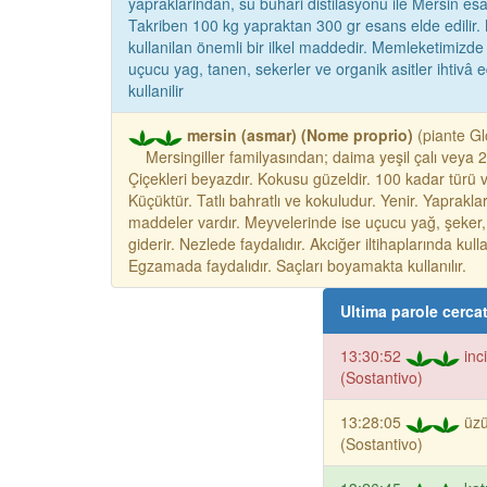
yapraklarindan, su buhari distilasyonu ile Mersin esans
Takriben 100 kg yapraktan 300 gr esans elde edilir. M
kullanilan önemli bir ilkel maddedir. Memleketimizde
uçucu yag, tanen, sekerler ve organik asitler ihtivâ e
kullanilir
mersin (asmar) (Nome proprio)
(piante Gl
Mersingiller familyasından; daima yeşil çalı veya 2-
Çiçekleri beyazdır. Kokusu güzeldir. 100 kadar türü 
Küçüktür. Tatlı bahratlı ve kokuludur. Yenir. Yapraklar
maddeler vardır. Meyvelerinde ise uçucu yağ, şeker, si
giderir. Nezlede faydalıdır. Akciğer iltihaplarında kulla
Egzamada faydalıdır. Saçları boyamakta kullanılır.
Ultima parole cerca
13:30:52
inc
(Sostantivo)
13:28:05
üzü
(Sostantivo)