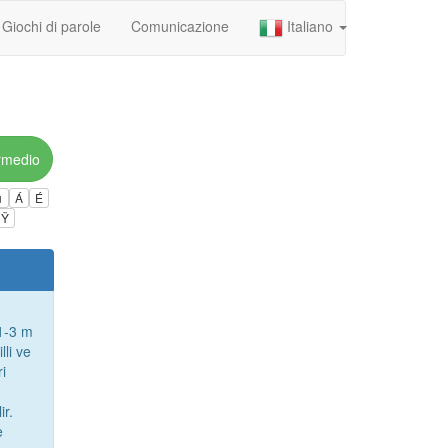
Giochi di parole
Comunicazione
Italiano
rmedio
ú
Á
É
Ÿ
 1-3 m
lli ve
i
ir.
e