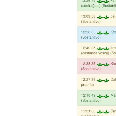
13:26:45
kat
(sedirağacı) (Sostant
13:03:56
pel
(Sostantivo)
12:58:03
Keç
(Sostantivo)
12:49:25
ke
(castanea vesca) (So
12:38:35
Ka
(Sostantivo)
12:27:36
Da
proprio)
12:18:49
Ma
(Sostantivo)
11:51:00
Ci