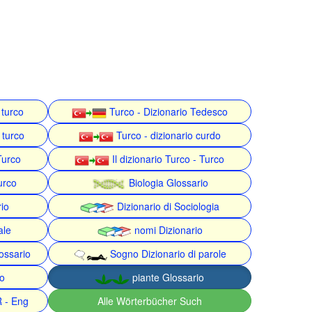
 turco
Turco - Dizionario Tedesco
 turco
Turco - dizionario curdo
Turco
Il dizionario Turco - Turco
urco
Biologia Glossario
rio
Dizionario di Sociologia
ale
nomi Dizionario
ossario
Sogno Dizionario di parole
o
piante Glossario
R - Eng
Alle Wörterbücher Such