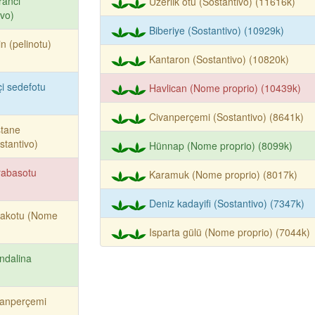
rancı
Üzerlik otu (Sostantivo) (11616k)
ivo)
Biberiye (Sostantivo) (10929k)
in (pelinotu)
Kantaron (Sostantivo) (10820k)
i sedefotu
Havlican (Nome proprio) (10439k)
Civanperçemi (Sostantivo) (8641k)
stane
stantivo)
Hünnap (Nome proprio) (8099k)
rabasotu
Karamuk (Nome proprio) (8017k)
Deniz kadayifi (Sostantivo) (7347k)
lakotu (Nome
Isparta gülü (Nome proprio) (7044k)
ndalina
vanperçemi