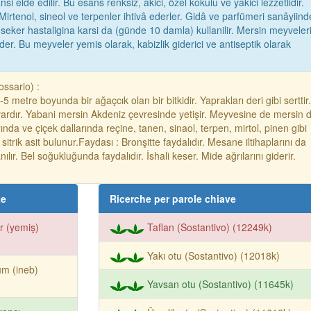
i elde edilir. Bu esans renksiz, akici, özel kokulu ve yakici lezzetlidir.
irtenol, sineol ve terpenler ihtivâ ederler. Gidâ ve parfümeri sanâyiind
 seker hastaligina karsi da (günde 10 damla) kullanilir. Mersin meyveler
der. Bu meyveler yemis olarak, kabizlik giderici ve antiseptik olarak
ossario) :
5 metre boyunda bir ağaçcık olan bir bitkidir. Yaprakları deri gibi serttir.
vardır. Yabani mersin Akdeniz çevresinde yetişir. Meyvesine de mersin d
ında ve çiçek dallarında reçine, tanen, sinaol, terpen, mirtol, pinen gibi
trik asit bulunur.Faydası : Bronşitte faydalıdır. Mesane iltihaplarını da
nılır. Bel soğukluğunda faydalıdır. İshali keser. Mide ağrılarını giderir.
te
Ricerche per parole chiave
ir (yemiş)
Taflan (Sostantivo) (12249k)
Yakı otu (Sostantivo) (12018k)
m (ineb)
Yavsan otu (Sostantivo) (11645k)