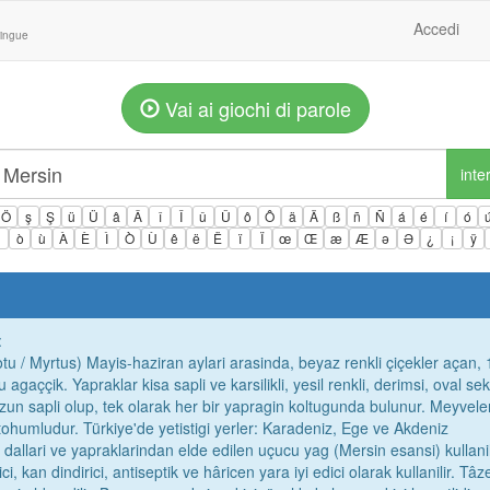
Accedi
lingue
Vai ai giochi di parole
inte
Ö
ş
Ş
ü
Ü
â
Â
î
Î
û
Û
ô
Ô
ä
Ä
ß
ñ
Ñ
á
é
í
ó
ì
ò
ù
À
È
Ì
Ò
Ù
ê
ë
Ë
ï
Ï
œ
Œ
æ
Æ
ə
Ə
¿
¡
ÿ
:
 otu / Myrtus) Mayis-haziran aylari arasinda, beyaz renkli çiçekler açan,
gaççik. Yapraklar kisa sapli ve karsilikli, yesil renkli, derimsi, oval seki
uzun sapli olup, tek olarak her bir yapragin koltugunda bulunur. Meyveler
humludur. Türkiye'de yetistigi yerler: Karadeniz, Ege ve Akdeniz
kli dallari ve yapraklarindan elde edilen uçucu yag (Mersin esansi) kullanil
 kan dindirici, antiseptik ve hâricen yara iyi edici olarak kullanilir. Tâz