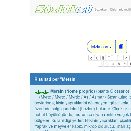
Sozluksu – Dizionario multi
Inizia con
ç
Ç
ğ
Ğ
ı
İ
ö
Í
Ó
Ú
à
è
Risultati per "
Mersin
"
Mersin (Nome proprio)
(piante Glossario) 
(Myrte / Myrte / Myrtle / As / Asmar / Siçankulagi
boylarinda, kisin yapraklarini dökmeyen, güzel kokulu a
üzerinde salgi guddeleri (bezleri) bulunur. Çiçekler 
nohut büyüklügünde, morumsu siyah renkte ve çok to
bölgeleri.Kullanildigi yerler: Bitkinin yapraklari, çiçe
Yaprak ve meyveler kabiz, mikrop öldürücü, istah açici,