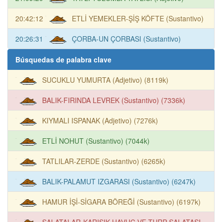
20:42:12
ETLİ YEMEKLER-ŞİŞ KÖFTE (Sustantivo)
20:26:31
ÇORBA-UN ÇORBASI (Sustantivo)
Búsquedas de palabra clave
SUCUKLU YUMURTA (Adjetivo) (8119k)
BALIK-FIRINDA LEVREK (Sustantivo) (7336k)
KIYMALI ISPANAK (Adjetivo) (7276k)
ETLİ NOHUT (Sustantivo) (7044k)
TATLILAR-ZERDE (Sustantivo) (6265k)
BALIK-PALAMUT IZGARASI (Sustantivo) (6247k)
HAMUR İŞİ-SİGARA BÖREĞİ (Sustantivo) (6197k)
SALATALAR-KARIŞIK HAVUÇ VE TURP SALATASI