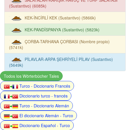
(Sustantivo) (6085k)
KEK-İNCİRLİ KEK (Sustantivo) (5866k)
KEK-PANDİSPANYA (Sustantivo) (5823k)
ÇORBA-TARHANA ÇORBASI (Nombre propio)
(5741k)
PİLAVLAR-ARPA ŞEHRİYELİ PİLAV (Sustantivo)
(5649k)
Todos los Wörterbücher Tales
Turco - Diccionario Francés
Diccionario turco - francés
Turco - Diccionario Alemán
El diccionario Alemán - Turco
Diccionario Español - Turco