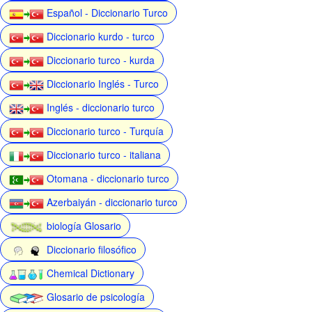
Español - Diccionario Turco
Diccionario kurdo - turco
Diccionario turco - kurda
Diccionario Inglés - Turco
Inglés - diccionario turco
Diccionario turco - Turquía
Diccionario turco - italiana
Otomana - diccionario turco
Azerbaiyán - diccionario turco
biología Glosario
Diccionario filosófico
Chemical Dictionary
Glosario de psicología