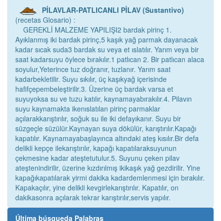
PİLAVLAR-PATLICANLI PİLAV (Sustantivo)
(recetas Glosario) :
GEREKLİ MALZEME YAPILIŞI2 bardak pirinç 1.
Ayıklanmış iki bardak pirinç,5 kaşık yağ parmak dayanacak
kadar sıcak suda3 bardak su veya et ıslatılır. Yarım veya bir
saat kadarsuyu öylece bırakılır.1 patlıcan 2. Bir patlıcan alaca
soyulur,Yeterince tuz doğranır, tuzlanır. Yarım saat
kadarbekletilir. Suyu sıkılır, üç kaşıkyağ içerisinde
hafifçepembeleştirilir.3. Üzerine üç bardak varsa et
suyuyoksa su ve tuzu katılır, kaynamayabırakılır.4. Pilavın
suyu kaynamakta ikenıslatılan pirinç parmaklar
açılarakkarıştırılır, soğuk su ile iki defayıkanır. Suyu bir
süzgeçle süzülür.Kaynayan suya dökülür, karıştırılır.Kapağı
kapatılır. Kaynamayabaşlayınca altındaki ateş kısılır.Bir defa
delikli kepçe ilekarıştırılır, kapağı kapatılaraksuyunun
çekmesine kadar ateştetutulur.5. Suyunu çeken pilav
ateştenindirilir, üzerine kızdırılmış ikikaşık yağ gezdirilir. Yine
kapağıkapatılarak yirmi dakika kadardemlenmesi için bırakılır.
Kapakaçılır, yine delikli kevgirlekarıştırılır. Kapatılır, on
dakikasonra açılarak tekrar karıştırılır,servis yapılır.
Última búsqueda Palabras