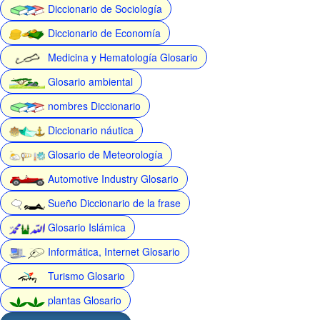
Diccionario de Sociología
Diccionario de Economía
Medicina y Hematología Glosario
Glosario ambiental
nombres Diccionario
Diccionario náutica
Glosario de Meteorología
Automotive Industry Glosario
Sueño Diccionario de la frase
Glosario Islámica
Informática, Internet Glosario
Turismo Glosario
plantas Glosario