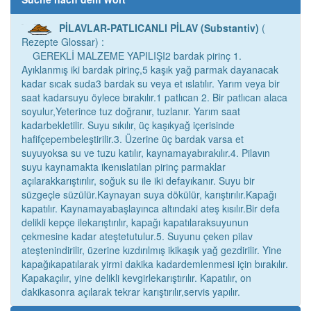
PİLAVLAR-PATLICANLI PİLAV (Substantiv)
(
Rezepte Glossar) :
GEREKLİ MALZEME YAPILIŞI2 bardak pirinç 1.
Ayıklanmış iki bardak pirinç,5 kaşık yağ parmak dayanacak
kadar sıcak suda3 bardak su veya et ıslatılır. Yarım veya bir
saat kadarsuyu öylece bırakılır.1 patlıcan 2. Bir patlıcan alaca
soyulur,Yeterince tuz doğranır, tuzlanır. Yarım saat
kadarbekletilir. Suyu sıkılır, üç kaşıkyağ içerisinde
hafifçepembeleştirilir.3. Üzerine üç bardak varsa et
suyuyoksa su ve tuzu katılır, kaynamayabırakılır.4. Pilavın
suyu kaynamakta ikenıslatılan pirinç parmaklar
açılarakkarıştırılır, soğuk su ile iki defayıkanır. Suyu bir
süzgeçle süzülür.Kaynayan suya dökülür, karıştırılır.Kapağı
kapatılır. Kaynamayabaşlayınca altındaki ateş kısılır.Bir defa
delikli kepçe ilekarıştırılır, kapağı kapatılaraksuyunun
çekmesine kadar ateştetutulur.5. Suyunu çeken pilav
ateştenindirilir, üzerine kızdırılmış ikikaşık yağ gezdirilir. Yine
kapağıkapatılarak yirmi dakika kadardemlenmesi için bırakılır.
Kapakaçılır, yine delikli kevgirlekarıştırılır. Kapatılır, on
dakikasonra açılarak tekrar karıştırılır,servis yapılır.