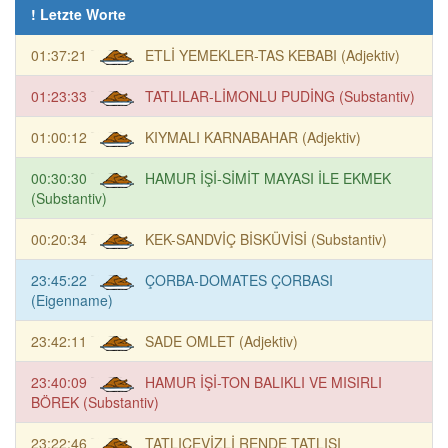
! Letzte Worte
01:37:21
ETLİ YEMEKLER-TAS KEBABI (Adjektiv)
01:23:33
TATLILAR-LİMONLU PUDİNG (Substantiv)
01:00:12
KIYMALI KARNABAHAR (Adjektiv)
00:30:30
HAMUR İŞİ-SİMİT MAYASI İLE EKMEK
(Substantiv)
00:20:34
KEK-SANDVİÇ BİSKÜVİSİ (Substantiv)
23:45:22
ÇORBA-DOMATES ÇORBASI
(Eigenname)
23:42:11
SADE OMLET (Adjektiv)
23:40:09
HAMUR İŞİ-TON BALIKLI VE MISIRLI
BÖREK (Substantiv)
23:22:46
TATLICEVİZLİ RENDE TATLISI