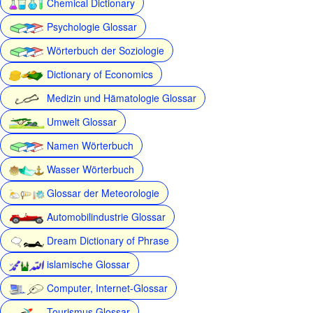
Chemical Dictionary
Psychologie Glossar
Wörterbuch der Soziologie
Dictionary of Economics
Medizin und Hämatologie Glossar
Umwelt Glossar
Namen Wörterbuch
Wasser Wörterbuch
Glossar der Meteorologie
Automobilindustrie Glossar
Dream Dictionary of Phrase
islamische Glossar
Computer, Internet-Glossar
Tourismus Glossar