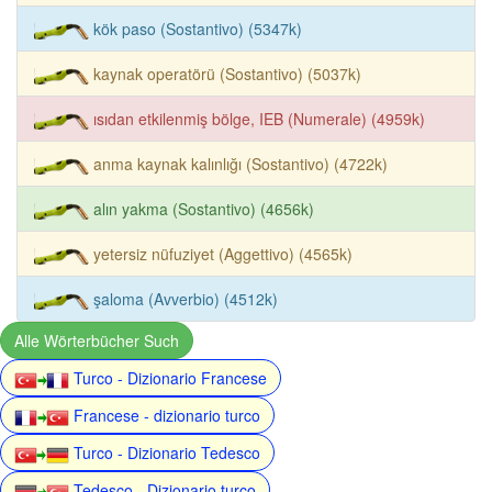
kök paso (Sostantivo) (5347k)
kaynak operatörü (Sostantivo) (5037k)
ısıdan etkilenmiş bölge, IEB (Numerale) (4959k)
anma kaynak kalınlığı (Sostantivo) (4722k)
alın yakma (Sostantivo) (4656k)
yetersiz nüfuziyet (Aggettivo) (4565k)
şaloma (Avverbio) (4512k)
Alle Wörterbücher Such
Turco - Dizionario Francese
Francese - dizionario turco
Turco - Dizionario Tedesco
Tedesco - Dizionario turco