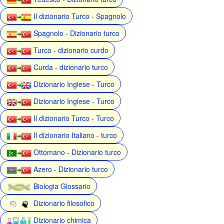
Il dizionario Turco - Spagnolo
Spagnolo - Dizionario turco
Turco - dizionario curdo
Curda - dizionario turco
Dizionario Inglese - Turco
Dizionario Inglese - Turco
Il dizionario Turco - Turco
Il dizionario Italiano - turco
Ottomano - Dizionario turco
Azero - Dizionario turco
Biologia Glossario
Dizionario filosofico
Dizionario chimica