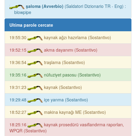
şaloma (Avverbio)
(Saldatori Dizionario TR - Eng) :
blowpipe
Ultima parole cercate
19:55:30
kaynak ağzı hazırlama (Sostantivo)
19:52:15
akma dayanımı (Sostantivo)
19:36:54
traşlama (Sostantivo)
19:35:16
nüfuziyet pasosu (Sostantivo)
19:31:23
kaynak (Sostantivo)
19:29:48
içe yanma (Sostantivo)
18:52:27
makina kaynağı ME (Sostantivo)
18:25:16
kaynak prosedürü vasıflandırma raporları,
WPQR (Sostantivo)