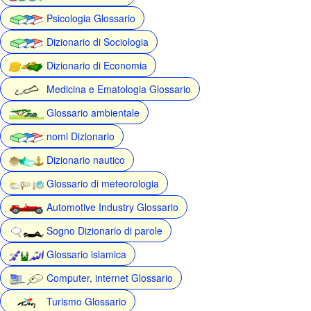
Psicologia Glossario
Dizionario di Sociologia
Dizionario di Economia
Medicina e Ematologia Glossario
Glossario ambientale
nomi Dizionario
Dizionario nautico
Glossario di meteorologia
Automotive Industry Glossario
Sogno Dizionario di parole
Glossario islamica
Computer, internet Glossario
Turismo Glossario