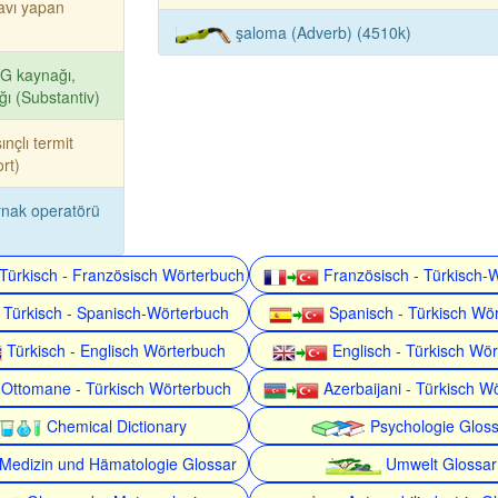
avı yapan
şaloma (Adverb) (4510k)
G kaynağı,
ğı (Substantiv)
ınçlı termit
rt)
nak operatörü
Türkisch - Französisch Wörterbuch
Französisch - Türkisch-
Türkisch - Spanisch-Wörterbuch
Spanisch - Türkisch Wö
Türkisch - Englisch Wörterbuch
Englisch - Türkisch Wö
Ottomane - Türkisch Wörterbuch
Azerbaijani - Türkisch W
Chemical Dictionary
Psychologie Gloss
Medizin und Hämatologie Glossar
Umwelt Glossar