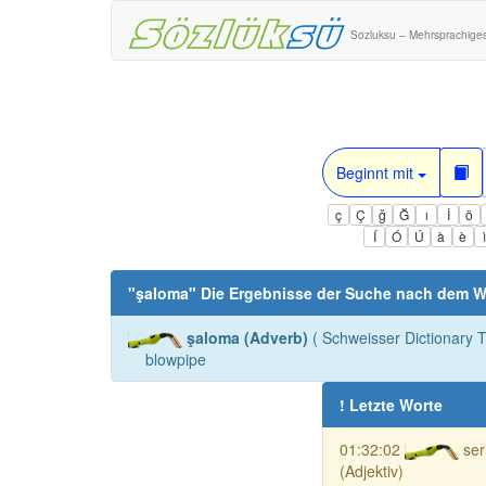
Sozluksu – Mehrsprachige
Beginnt mit
ç
Ç
ğ
Ğ
ı
İ
ö
Í
Ó
Ú
à
è
"
şaloma
" Die Ergebnisse der Suche nach dem W
şaloma (Adverb)
( Schweisser Dictionary T
blowpipe
! Letzte Worte
01:32:02
ser
(Adjektiv)