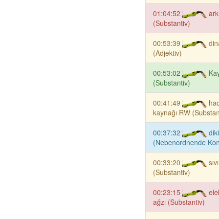
01:04:52
ark
(Substantiv)
00:53:39
din
(Adjektiv)
00:53:02
Kay
(Substantiv)
00:41:49
ha
kaynağı RW (Substan
00:37:32
dik
(Nebenordnende Konj
00:33:20
sıv
(Substantiv)
00:23:15
ele
ağzı (Substantiv)