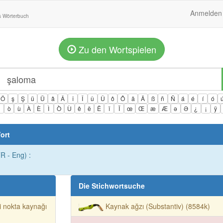
Anmelden
s Wörterbuch
Zu den Wortspielen
Ö
ş
Ş
ü
Ü
â
Â
î
Î
û
Û
ô
Ô
ä
Ä
ß
ñ
Ñ
á
é
í
ó
ì
ò
ù
À
È
Ì
Ò
Ù
ê
ë
Ë
ï
Ï
œ
Œ
æ
Æ
ə
Ə
¿
¡
ÿ
ort
R - Eng) :
Die Stichwortsuche
i nokta kaynağı
Kaynak ağzı (Substantiv) (8584k)