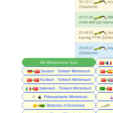
00:12:11
sın
(Substantiv)
00:07:49
MA
metal aktif gaz kayna
23:48:22
bas
kaynağı PTW (Zahlwo
23:35:27
kay
(Substantiv)
Alle Wörterbücher Such
Deutsch - Türkisch Wörterbuch
Kurdisch - Türkisch-Wörterbuch
Italienisch - Türkisch-Wörterbuch
Philosophische Wörterbuch
Dictionary of Economics