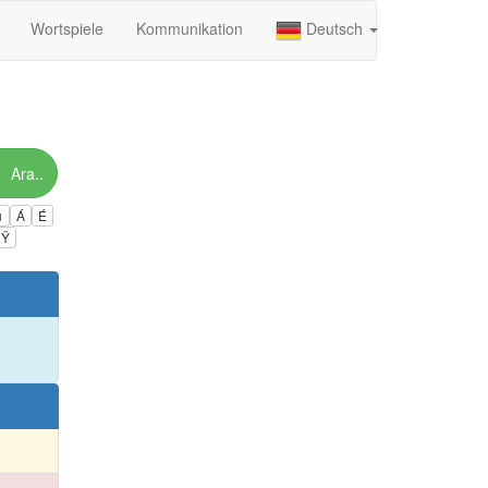
Wortspiele
Kommunikation
Deutsch
Ara..
ú
Á
É
Ÿ