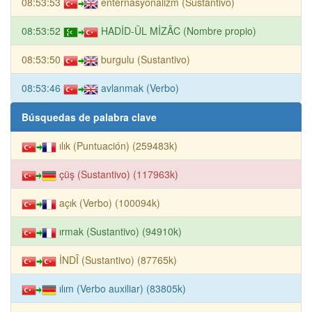
08:53:53
enternasyonalizm (Sustantivo)
08:53:52
HADİD-ÜL MİZÂC (Nombre propio)
08:53:50
burgulu (Sustantivo)
08:53:46
avlanmak (Verbo)
Búsquedas de palabra clave
ılık (Puntuación) (259483k)
çüş (Sustantivo) (117963k)
açık (Verbo) (100094k)
ırmak (Sustantivo) (94910k)
İNDÎ (Sustantivo) (87765k)
ılım (Verbo auxiliar) (83805k)