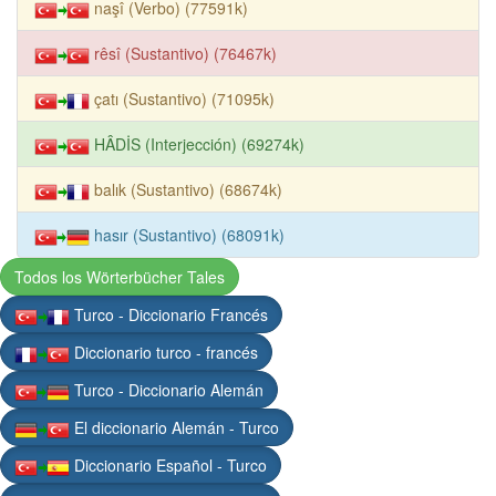
naşî (Verbo) (77591k)
rêsî (Sustantivo) (76467k)
çatı (Sustantivo) (71095k)
HÂDİS (Interjección) (69274k)
balık (Sustantivo) (68674k)
hasır (Sustantivo) (68091k)
Todos los Wörterbücher Tales
Turco - Diccionario Francés
Diccionario turco - francés
Turco - Diccionario Alemán
El diccionario Alemán - Turco
Diccionario Español - Turco