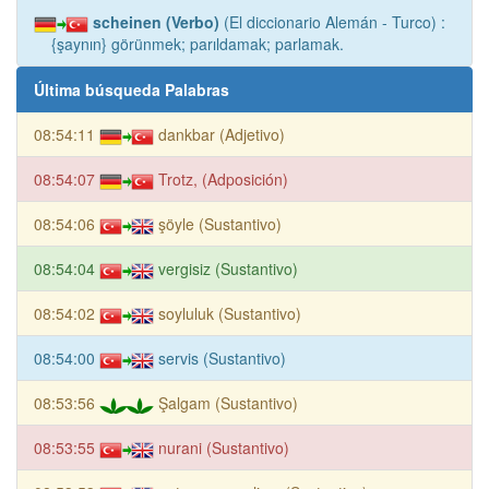
scheinen (Verbo)
(El diccionario Alemán - Turco) :
{şaynın} görünmek; parıldamak; parlamak.
Última búsqueda Palabras
08:54:11
dankbar (Adjetivo)
08:54:07
Trotz, (Adposición)
08:54:06
şöyle (Sustantivo)
08:54:04
vergisiz (Sustantivo)
08:54:02
soyluluk (Sustantivo)
08:54:00
servis (Sustantivo)
08:53:56
Şalgam (Sustantivo)
08:53:55
nurani (Sustantivo)