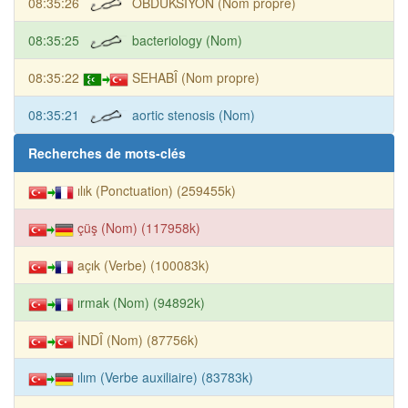
08:35:26
OBDUKSİYON (Nom propre)
08:35:25
bacteriology (Nom)
08:35:22
SEHABÎ (Nom propre)
08:35:21
aortic stenosis (Nom)
Recherches de mots-clés
ılık (Ponctuation) (259455k)
çüş (Nom) (117958k)
açık (Verbe) (100083k)
ırmak (Nom) (94892k)
İNDÎ (Nom) (87756k)
ılım (Verbe auxiliaire) (83783k)