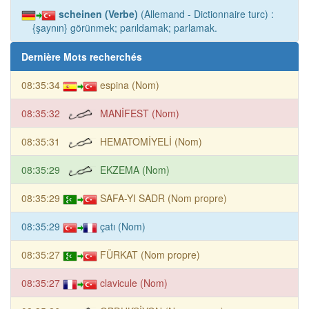
scheinen (Verbe)
(Allemand - Dictionnaire turc) :
{şaynın} görünmek; parıldamak; parlamak.
Dernière Mots recherchés
08:35:34
espina (Nom)
08:35:32
MANİFEST (Nom)
08:35:31
HEMATOMİYELİ (Nom)
08:35:29
EKZEMA (Nom)
08:35:29
SAFA-YI SADR (Nom propre)
08:35:29
çatı (Nom)
08:35:27
FÜRKAT (Nom propre)
08:35:27
clavicule (Nom)