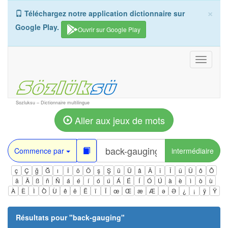
×
Téléchargez notre application dictionnaire sur
Google Play.
Ouvrir sur Google Play
Toggle
navigati
Sozluksu – Dictionnaire multilingue
Aller aux jeux de mots
Commence par
intermédiaire
ç
Ç
ğ
Ğ
ı
İ
ö
Ö
ş
Ş
ü
Ü
â
Â
î
Î
û
Û
ô
Ô
ä
Ä
ß
ñ
Ñ
á
é
í
ó
ú
Á
É
Í
Ó
Ú
à
è
ì
ò
ù
À
È
Ì
Ò
Ù
ê
ë
Ë
ï
Ï
œ
Œ
æ
Æ
ə
Ə
¿
¡
ÿ
Ÿ
Résultats pour "
back-gauging
"