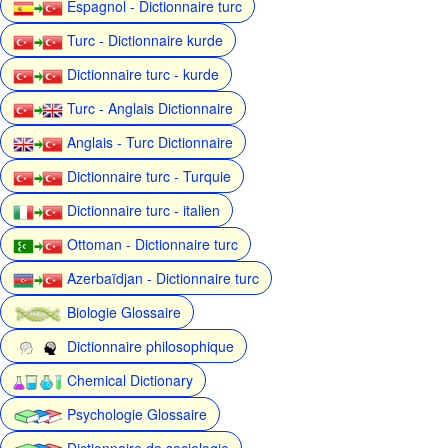
Espagnol - Dictionnaire turc
Turc - Dictionnaire kurde
Dictionnaire turc - kurde
Turc - Anglais Dictionnaire
Anglais - Turc Dictionnaire
Dictionnaire turc - Turquie
Dictionnaire turc - italien
Ottoman - Dictionnaire turc
Azerbaïdjan - Dictionnaire turc
Biologie Glossaire
Dictionnaire philosophique
Chemical Dictionary
Psychologie Glossaire
Dictionnaire de sociologie