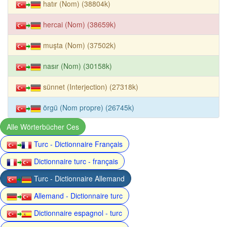
hatır (Nom) (38804k)
hercai (Nom) (38659k)
muşta (Nom) (37502k)
nasır (Nom) (30158k)
sünnet (Interjection) (27318k)
örgü (Nom propre) (26745k)
Alle Wörterbücher Ces
Turc - Dictionnaire Français
Dictionnaire turc - français
Turc - Dictionnaire Allemand
Allemand - Dictionnaire turc
Dictionnaire espagnol - turc