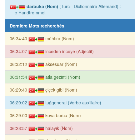
darbuka (Nom)
(Turc - Dictionnaire Allemand) :
e Handtrommel.
Dernière Mots recherchés
06:34:40
múhtıra (Nom)
06:34:07
inceden inceye (Adjectif)
06:32:12
aksesuar (Nom)
06:31:54
atla gezinti (Nom)
06:29:40
çiçek gibi (Nom)
06:29:02
tuğgeneral (Verbe auxiliaire)
06:29:00
kova burcu (Nom)
06:28:57
halayık (Nom)