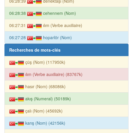
06:28:39
denektaşı (Nom)
06:28:38
cehennem (Nom)
06:27:31
ılım (Verbe auxiliaire)
06:27:28
hoparlör (Nom)
Recherches de mots-clés
çüş (Nom) (117950k)
ılım (Verbe auxiliaire) (83767k)
hasır (Nom) (68086k)
akış (Numeral) (50189k)
çalı (Nom) (45692k)
karış (Nom) (42156k)