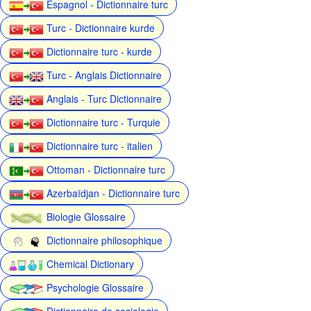
Espagnol - Dictionnaire turc
Turc - Dictionnaire kurde
Dictionnaire turc - kurde
Turc - Anglais Dictionnaire
Anglais - Turc Dictionnaire
Dictionnaire turc - Turquie
Dictionnaire turc - italien
Ottoman - Dictionnaire turc
Azerbaïdjan - Dictionnaire turc
Biologie Glossaire
Dictionnaire philosophique
Chemical Dictionary
Psychologie Glossaire
Dictionnaire de sociologie