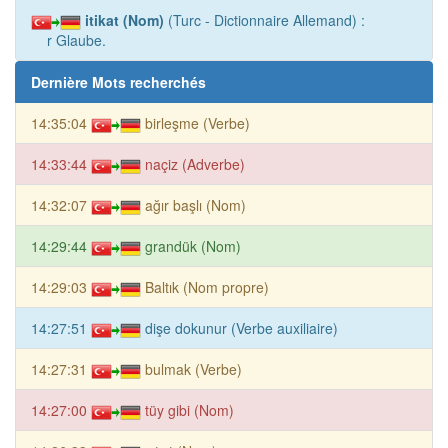
itikat (Nom)
(Turc - Dictionnaire Allemand) :
r Glaube.
Dernière Mots recherchés
14:35:04
birleşme (Verbe)
14:33:44
naçiz (Adverbe)
14:32:07
ağır başlı (Nom)
14:29:44
grandük (Nom)
14:29:03
Baltık (Nom propre)
14:27:51
dişe dokunur (Verbe auxiliaire)
14:27:31
bulmak (Verbe)
14:27:00
tüy gibi (Nom)