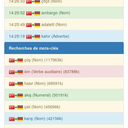
14:26:33
çıtçıt (Nom)
14:25:52
ambargo (Nom)
14:25:49
adaletli (Nom)
14:25:19
kahır (Adverbe)
Recherches de mots-clés
çüş (Nom) (117963k)
ılım (Verbe auxiliaire) (83788k)
hasır (Nom) (68091k)
akış (Numeral) (50191k)
çalı (Nom) (45696k)
karış (Nom) (42156k)