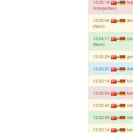
13:25:18
teş
(Interjection)
13:25:06
de
(Nom)
13:24:11
ço
(Nom)
13:23:29
ger
13:23:21
dok
13:23:14
hür
13:22:54
kı
13:22:43
nat
13:22:35
ric
13:22:14
bar