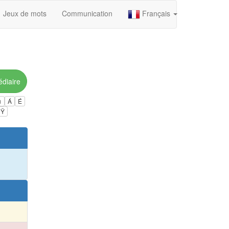
Jeux de mots
Communication
Français
édiaire
ú
Á
É
Ÿ