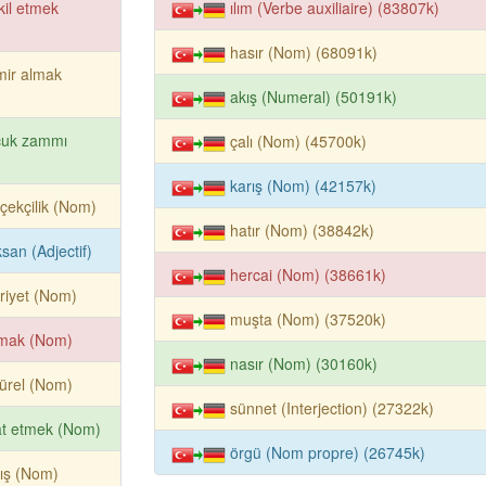
kil etmek
ılım (Verbe auxiliaire) (83807k)
hasır (Nom) (68091k)
mir almak
akış (Numeral) (50191k)
cuk zammı
çalı (Nom) (45700k)
karış (Nom) (42157k)
çekçilik (Nom)
hatır (Nom) (38842k)
san (Adjectif)
hercai (Nom) (38661k)
riyet (Nom)
muşta (Nom) (37520k)
smak (Nom)
nasır (Nom) (30160k)
ürel (Nom)
sünnet (Interjection) (27322k)
at etmek (Nom)
örgü (Nom propre) (26745k)
ış (Nom)