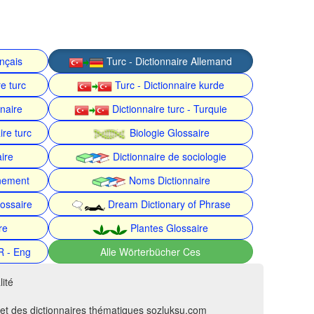
ançais
Turc - Dictionnaire Allemand
e turc
Turc - Dictionnaire kurde
nnaire
Dictionnaire turc - Turquie
ire turc
Biologie Glossaire
ire
Dictionnaire de sociologie
nnement
Noms Dictionnaire
ossaire
Dream Dictionary of Phrase
re
Plantes Glossaire
R - Eng
Alle Wörterbücher Ces
ité
 et des dictionnaires thématiques sozluksu.com