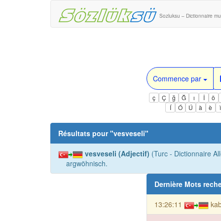
Sozluksu – Dictionnaire mul
Commence par
ç
Ç
ğ
Ğ
ı
İ
ö
Í
Ó
Ú
à
è
Résultats pour "
vesveseli
"
vesveseli (Adjectif)
(Turc - Dictionnaire A
argwöhnisch.
Dernière Mots rech
13:26:11
kab