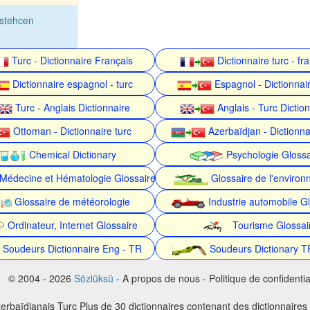
stehcen
Turc - Dictionnaire Français
Dictionnaire turc - fr
Dictionnaire espagnol - turc
Espagnol - Dictionnair
Turc - Anglais Dictionnaire
Anglais - Turc Dictio
Ottoman - Dictionnaire turc
Azerbaïdjan - Dictionna
Chemical Dictionary
Psychologie Glossa
Médecine et Hématologie Glossaire
Glossaire de l'enviro
Glossaire de météorologie
Industrie automobile Gl
Ordinateur, Internet Glossaire
Tourisme Glossai
Soudeurs Dictionnaire Eng - TR
Soudeurs Dictionary T
© 2004 - 2026
Sözlüksü
- A propos de nous - Politique de confidential
erbaïdjanais Turc Plus de 30 dictionnaires contenant des dictionnaires