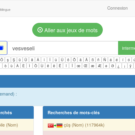
Connexion
tilingue
Aller aux jeux de mots
interm
Ö
ş
Ş
ü
Ü
â
Â
î
Î
û
Û
ô
Ô
ä
Ä
ß
ñ
Ñ
á
é
í
ó
ì
ò
ù
À
È
Ì
Ò
Ù
ê
ë
Ë
ï
Ï
œ
Œ
æ
Æ
ə
Ə
¿
¡
ÿ
llemand) :
erchés
Recherches de mots-clés
ile (Nom)
çüş (Nom) (117964k)