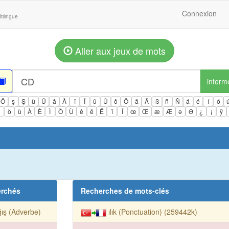
Connexion
tilingue
Aller aux jeux de mots
interm
Ö
ş
Ş
ü
Ü
â
Â
î
Î
û
Û
ô
Ô
ä
Ä
ß
ñ
Ñ
á
é
í
ó
ì
ò
ù
À
È
Ì
Ò
Ù
ê
ë
Ë
ï
Ï
œ
Œ
æ
Æ
ə
Ə
¿
¡
ÿ
erchés
Recherches de mots-clés
ış (Adverbe)
ılık (Ponctuation) (259442k)