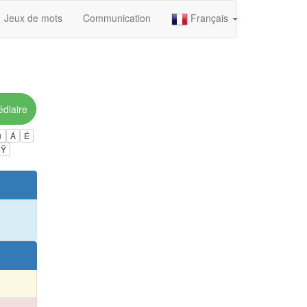
Jeux de mots
Communication
Français
édiaire
ú
Á
É
Ÿ