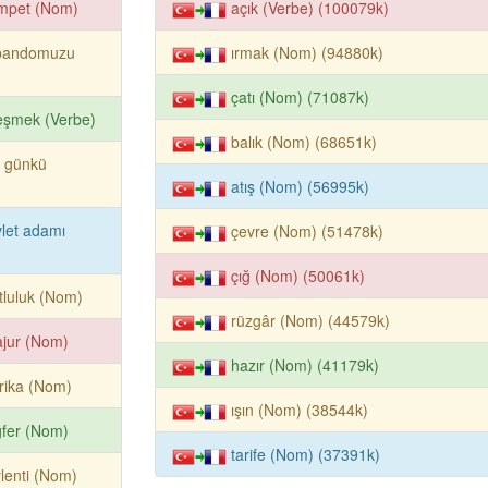
ompet (Nom)
açık (Verbe) (100079k)
bandomuzu
ırmak (Nom) (94880k)
çatı (Nom) (71087k)
reşmek (Verbe)
balık (Nom) (68651k)
r günkü
atış (Nom) (56995k)
let adamı
çevre (Nom) (51478k)
çığ (Nom) (50061k)
luluk (Nom)
rüzgâr (Nom) (44579k)
jur (Nom)
hazır (Nom) (41179k)
rika (Nom)
ışın (Nom) (38544k)
fer (Nom)
tarife (Nom) (37391k)
lenti (Nom)