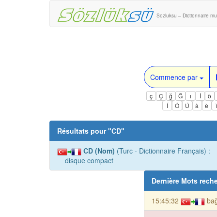
Sozluksu – Dictionnaire mul
Commence par
ç
Ç
ğ
Ğ
ı
İ
ö
Í
Ó
Ú
à
è
Résultats pour "
CD
"
CD (Nom)
(Turc - Dictionnaire Français) :
disque compact
Dernière Mots rech
15:45:32
bağ