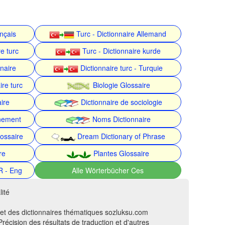
ançais
Turc - Dictionnaire Allemand
e turc
Turc - Dictionnaire kurde
nnaire
Dictionnaire turc - Turquie
ire turc
Biologie Glossaire
ire
Dictionnaire de sociologie
nnement
Noms Dictionnaire
ossaire
Dream Dictionary of Phrase
re
Plantes Glossaire
R - Eng
Alle Wörterbücher Ces
ité
 et des dictionnaires thématiques sozluksu.com
récision des résultats de traduction et d'autres