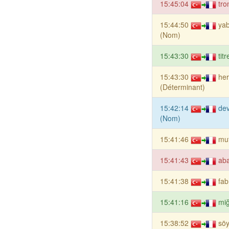
15:45:04
tr
15:44:50
ya
(Nom)
15:43:30
tit
15:43:30
he
(Déterminant)
15:42:14
dev
(Nom)
15:41:46
mut
15:41:43
aba
15:41:38
fab
15:41:16
miğ
15:38:52
söy