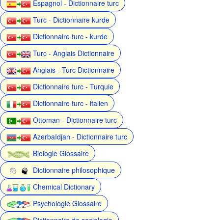
Espagnol - Dictionnaire turc
Turc - Dictionnaire kurde
Dictionnaire turc - kurde
Turc - Anglais Dictionnaire
Anglais - Turc Dictionnaire
Dictionnaire turc - Turquie
Dictionnaire turc - italien
Ottoman - Dictionnaire turc
Azerbaïdjan - Dictionnaire turc
Biologie Glossaire
Dictionnaire philosophique
Chemical Dictionary
Psychologie Glossaire
Dictionnaire de sociologie