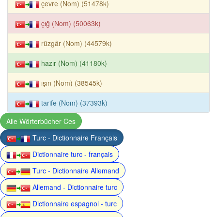
çevre (Nom) (51478k)
çığ (Nom) (50063k)
rüzgâr (Nom) (44579k)
hazır (Nom) (41180k)
ışın (Nom) (38545k)
tarife (Nom) (37393k)
Alle Wörterbücher Ces
Turc - Dictionnaire Français
Dictionnaire turc - français
Turc - Dictionnaire Allemand
Allemand - Dictionnaire turc
Dictionnaire espagnol - turc