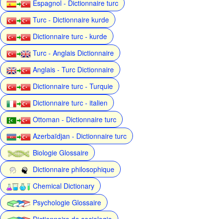
Espagnol - Dictionnaire turc
Turc - Dictionnaire kurde
Dictionnaire turc - kurde
Turc - Anglais Dictionnaire
Anglais - Turc Dictionnaire
Dictionnaire turc - Turquie
Dictionnaire turc - italien
Ottoman - Dictionnaire turc
Azerbaïdjan - Dictionnaire turc
Biologie Glossaire
Dictionnaire philosophique
Chemical Dictionary
Psychologie Glossaire
Dictionnaire de sociologie