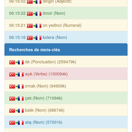
06:16:02
dingin (Adjectif)
06:15:22
ömür (Nom)
06:15:21
on yedinci (Numeral)
06:15:16
kolera (Nom)
Recherches de mots-clés
ılık (Ponctuation) (259479k)
açık (Verbe) (100094k)
ırmak (Nom) (94909k)
çatı (Nom) (71094k)
balık (Nom) (68674k)
atış (Nom) (57001k)