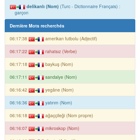
delikanlı (Nom)
(Turc - Dictionnaire Français) :
garçon
Dernière Mots recherchés
06:17:38
amerikan futbolu (Adjectif)
06:17:22
rahatsız (Verbe)
06:17:18
baykuş (Nom)
06:17:11
sandalye (Nom)
06:16:42
yegâne (Nom)
06:16:36
yatırım (Nom)
06:16:18
ağaççileği (Nom propre)
06:16:07
mikroskop (Nom)