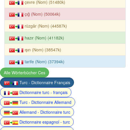
çevre (Nom) (51480k)
çığ (Nom) (50064k)
rüzgâr (Nom) (44587k)
hazır (Nom) (41182k)
ışın (Nom) (38547k)
tarife (Nom) (37394k)
Alle Wörterbücher Ces
Turc - Dictionnaire Français
Dictionnaire turc - français
Turc - Dictionnaire Allemand
Allemand - Dictionnaire turc
Dictionnaire espagnol - turc