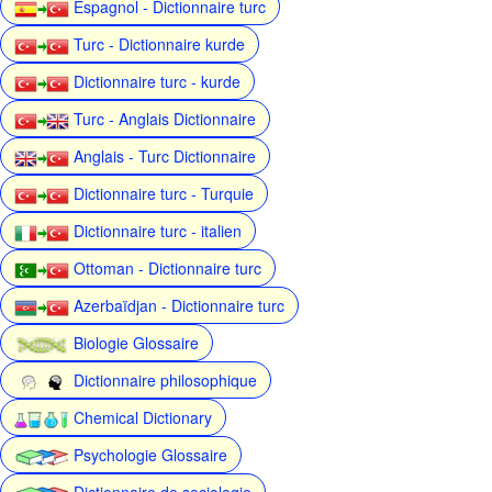
Espagnol - Dictionnaire turc
Turc - Dictionnaire kurde
Dictionnaire turc - kurde
Turc - Anglais Dictionnaire
Anglais - Turc Dictionnaire
Dictionnaire turc - Turquie
Dictionnaire turc - italien
Ottoman - Dictionnaire turc
Azerbaïdjan - Dictionnaire turc
Biologie Glossaire
Dictionnaire philosophique
Chemical Dictionary
Psychologie Glossaire
Dictionnaire de sociologie