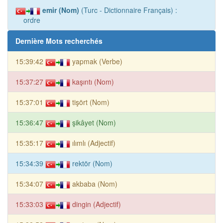
emir (Nom)
(Turc - Dictionnaire Français) :
ordre
Dernière Mots recherchés
15:39:42
yapmak (Verbe)
15:37:27
kaşıntı (Nom)
15:37:01
tişört (Nom)
15:36:47
şikâyet (Nom)
15:35:17
ılımlı (Adjectif)
15:34:39
rektör (Nom)
15:34:07
akbaba (Nom)
15:33:03
dingin (Adjectif)