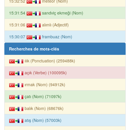
15:32:52
meteor (Nom)
15:31:54
sandviç ekmeği (Nom)
15:31:06
alımlı (Adjectif)
15:30:07
frambuaz (Nom)
Recherches de mots-clés
ılık (Ponctuation) (259488k)
açık (Verbe) (100095k)
ırmak (Nom) (94912k)
çatı (Nom) (71097k)
balık (Nom) (68676k)
atış (Nom) (57003k)