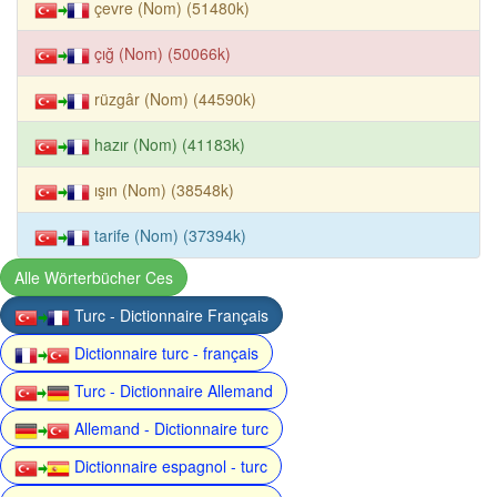
çevre (Nom) (51480k)
çığ (Nom) (50066k)
rüzgâr (Nom) (44590k)
hazır (Nom) (41183k)
ışın (Nom) (38548k)
tarife (Nom) (37394k)
Alle Wörterbücher Ces
Turc - Dictionnaire Français
Dictionnaire turc - français
Turc - Dictionnaire Allemand
Allemand - Dictionnaire turc
Dictionnaire espagnol - turc