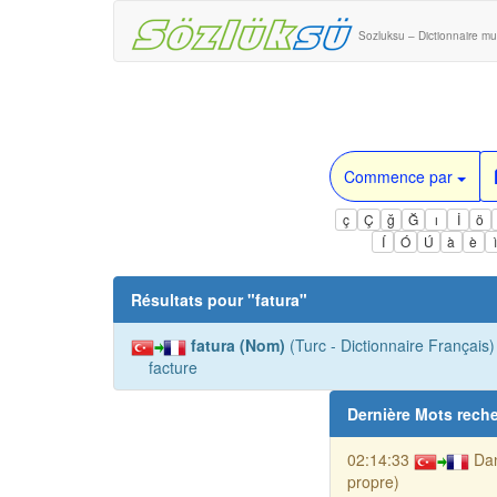
Sozluksu – Dictionnaire mul
Commence par
ç
Ç
ğ
Ğ
ı
İ
ö
Í
Ó
Ú
à
è
Résultats pour "
fatura
"
fatura (Nom)
(Turc - Dictionnaire Français) 
facture
Dernière Mots rech
02:14:33
Da
propre)