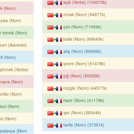
açık (Verbe) (100073k)
ık (Nom)
ırmak (Nom) (94877k)
ayası (Nom)
çatı (Nom) (71083k)
z etmek (Nom)
balık (Nom) (68640k)
men (Adverbe)
atış (Nom) (56992k)
rit (Nom)
çevre (Nom) (51478k)
ştirmek (Verbe)
çığ (Nom) (50059k)
ynana (Nom)
rüzgâr (Nom) (44577k)
orifer (Nom)
hazır (Nom) (41179k)
tezi (Nom)
ışın (Nom) (38544k)
ici (Nom)
tarife (Nom) (37391k)
goslavya (Nom