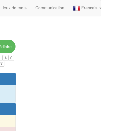
Jeux de mots
Communication
Français
édiaire
ú
Á
É
Ÿ