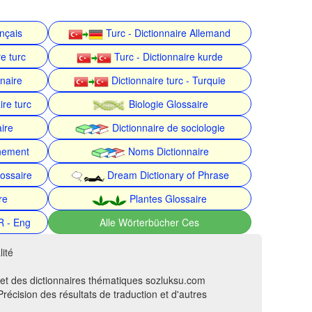
ançais
Turc - Dictionnaire Allemand
e turc
Turc - Dictionnaire kurde
nnaire
Dictionnaire turc - Turquie
ire turc
Biologie Glossaire
ire
Dictionnaire de sociologie
nnement
Noms Dictionnaire
ossaire
Dream Dictionary of Phrase
re
Plantes Glossaire
R - Eng
Alle Wörterbücher Ces
ité
 et des dictionnaires thématiques sozluksu.com
récision des résultats de traduction et d'autres