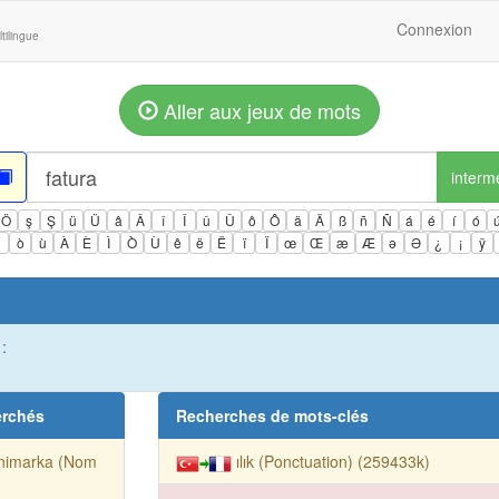
Connexion
tilingue
Aller aux jeux de mots
interm
Ö
ş
Ş
ü
Ü
â
Â
î
Î
û
Û
ô
Ô
ä
Ä
ß
ñ
Ñ
á
é
í
ó
ì
ò
ù
À
È
Ì
Ò
Ù
ê
ë
Ë
ï
Ï
œ
Œ
æ
Æ
ə
Ə
¿
¡
ÿ
:
erchés
Recherches de mots-clés
nimarka (Nom
ılık (Ponctuation) (259433k)