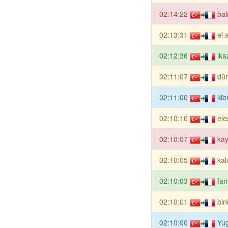
02:14:22
bal
02:13:31
el 
02:12:36
ika
02:11:07
dü
02:11:00
kib
02:10:10
ele
02:10:07
ka
02:10:05
kal
02:10:03
fan
02:10:01
bin
02:10:00
Yu