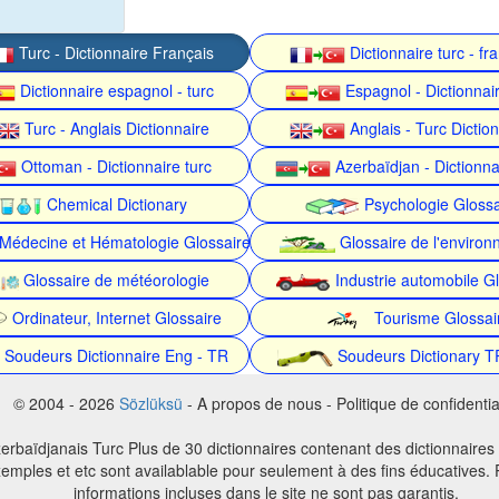
Turc - Dictionnaire Français
Dictionnaire turc - fr
Dictionnaire espagnol - turc
Espagnol - Dictionnair
Turc - Anglais Dictionnaire
Anglais - Turc Dictio
Ottoman - Dictionnaire turc
Azerbaïdjan - Dictionna
Chemical Dictionary
Psychologie Glossa
Médecine et Hématologie Glossaire
Glossaire de l'enviro
Glossaire de météorologie
Industrie automobile Gl
Ordinateur, Internet Glossaire
Tourisme Glossai
Soudeurs Dictionnaire Eng - TR
Soudeurs Dictionary T
© 2004 - 2026
Sözlüksü
- A propos de nous - Politique de confidential
erbaïdjanais Turc Plus de 30 dictionnaires contenant des dictionnaires
emples et etc sont availablable pour seulement à des fins éducatives. P
informations incluses dans le site ne sont pas garantis.