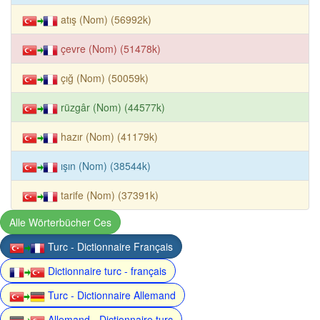
atış (Nom) (56992k)
çevre (Nom) (51478k)
çığ (Nom) (50059k)
rüzgâr (Nom) (44577k)
hazır (Nom) (41179k)
ışın (Nom) (38544k)
tarife (Nom) (37391k)
Alle Wörterbücher Ces
Turc - Dictionnaire Français
Dictionnaire turc - français
Turc - Dictionnaire Allemand
Allemand - Dictionnaire turc