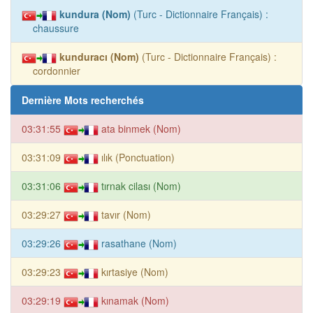
kundura (Nom)
(Turc - Dictionnaire Français) :
chaussure
kunduracı (Nom)
(Turc - Dictionnaire Français) :
cordonnier
Dernière Mots recherchés
03:31:55
ata binmek (Nom)
03:31:09
ılık (Ponctuation)
03:31:06
tırnak cilası (Nom)
03:29:27
tavır (Nom)
03:29:26
rasathane (Nom)
03:29:23
kırtasiye (Nom)
03:29:19
kınamak (Nom)