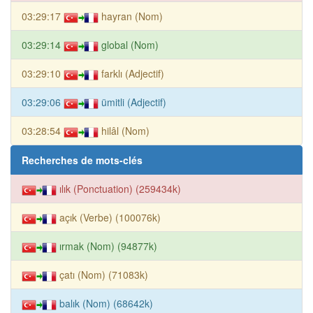
03:29:17
hayran (Nom)
03:29:14
global (Nom)
03:29:10
farklı (Adjectif)
03:29:06
ümitli (Adjectif)
03:28:54
hilâl (Nom)
Recherches de mots-clés
ılık (Ponctuation) (259434k)
açık (Verbe) (100076k)
ırmak (Nom) (94877k)
çatı (Nom) (71083k)
balık (Nom) (68642k)