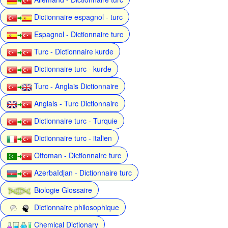
Dictionnaire espagnol - turc
Espagnol - Dictionnaire turc
Turc - Dictionnaire kurde
Dictionnaire turc - kurde
Turc - Anglais Dictionnaire
Anglais - Turc Dictionnaire
Dictionnaire turc - Turquie
Dictionnaire turc - italien
Ottoman - Dictionnaire turc
Azerbaïdjan - Dictionnaire turc
Biologie Glossaire
Dictionnaire philosophique
Chemical Dictionary