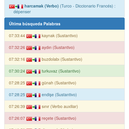
harcamak (Verbo)
(Turco - Diccionario Francés) :
dépenser
Última búsqueda Palabras
07:33:44
kaynak (Sustantivo)
07:32:26
aydın (Sustantivo)
07:32:16
buzdolabı (Sustantivo)
07:30:24
turkuvaz (Sustantivo)
07:28:25
günah (Sustantivo)
07:28:25
endişe (Sustantivo)
07:26:39
sınır (Verbo auxiliar)
07:26:07
reçete (Sustantivo)