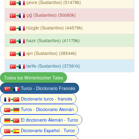
çevre (Sustantivo) (51478k)
çığ (Sustantivo) (50060k)
rüzgâr (Sustantivo) (44578k)
hazır (Sustantivo) (41179k)
ışın (Sustantivo) (38544k)
tarife (Sustantivo) (37391k)
Todos los Wörterbücher Tales
Turco - Diccionario Francés
Diccionario turco - francés
Turco - Diccionario Alemán
El diccionario Alemán - Turco
Diccionario Español - Turco