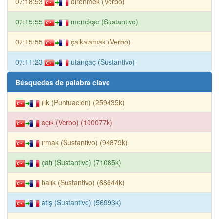
07:18:53
direnmek (Verbo)
07:15:55
menekşe (Sustantivo)
07:15:55
çalkalamak (Verbo)
07:11:23
utangaç (Sustantivo)
Búsquedas de palabra clave
ılık (Puntuación) (259435k)
açık (Verbo) (100077k)
ırmak (Sustantivo) (94879k)
çatı (Sustantivo) (71085k)
balık (Sustantivo) (68644k)
atış (Sustantivo) (56993k)