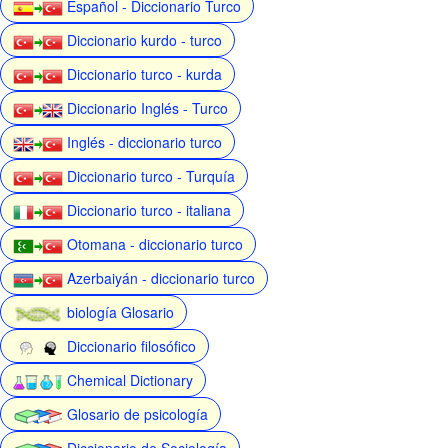
Español - Diccionario Turco
Diccionario kurdo - turco
Diccionario turco - kurda
Diccionario Inglés - Turco
Inglés - diccionario turco
Diccionario turco - Turquía
Diccionario turco - italiana
Otomana - diccionario turco
Azerbaiyán - diccionario turco
biología Glosario
Diccionario filosófico
Chemical Dictionary
Glosario de psicología
Diccionario de Sociología