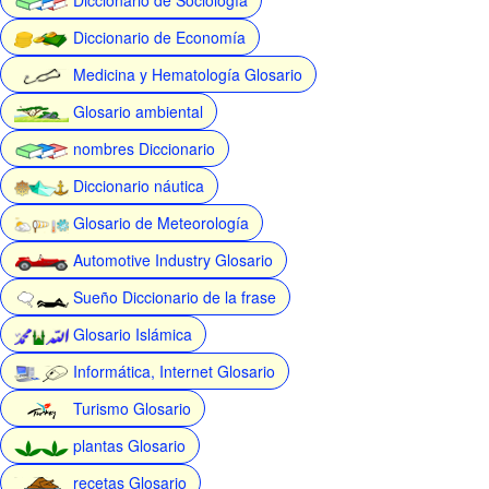
Diccionario de Economía
Medicina y Hematología Glosario
Glosario ambiental
nombres Diccionario
Diccionario náutica
Glosario de Meteorología
Automotive Industry Glosario
Sueño Diccionario de la frase
Glosario Islámica
Informática, Internet Glosario
Turismo Glosario
plantas Glosario
recetas Glosario