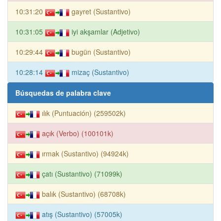
10:31:20
gayret (Sustantivo)
10:31:05
iyi akşamlar (Adjetivo)
10:29:44
bugün (Sustantivo)
10:28:14
mizaç (Sustantivo)
Búsquedas de palabra clave
ılık (Puntuación) (259502k)
açık (Verbo) (100101k)
ırmak (Sustantivo) (94924k)
çatı (Sustantivo) (71099k)
balık (Sustantivo) (68708k)
atış (Sustantivo) (57005k)