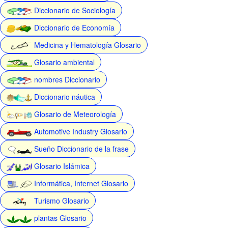
Diccionario de Sociología
Diccionario de Economía
Medicina y Hematología Glosario
Glosario ambiental
nombres Diccionario
Diccionario náutica
Glosario de Meteorología
Automotive Industry Glosario
Sueño Diccionario de la frase
Glosario Islámica
Informática, Internet Glosario
Turismo Glosario
plantas Glosario