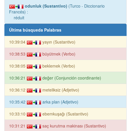
odunluk (Sustantivo)
(Turco - Diccionario
Francés) :
réduit
Última búsqueda Palabras
10:39:04
yayın (Sustantivo)
10:38:53
büyütmek (Verbo)
10:38:05
beklemek (Verbo)
10:36:21
değer (Conjunción coordinante)
10:36:12
meteliksiz (Adjetivo)
10:35:42
arka plan (Adjetivo)
10:33:10
ebemkuşağı (Sustantivo)
10:31:21
saç kurutma makinası (Sustantivo)