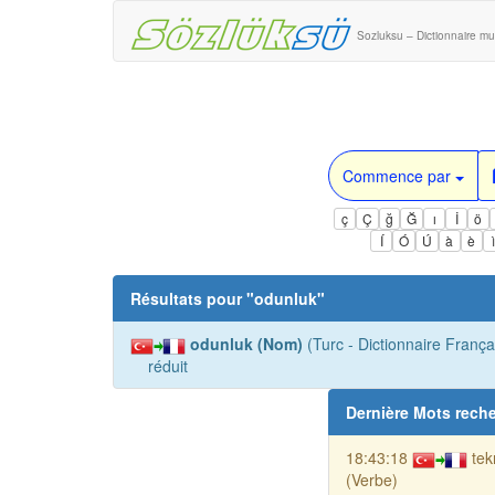
Sozluksu – Dictionnaire mul
Commence par
ç
Ç
ğ
Ğ
ı
İ
ö
Í
Ó
Ú
à
è
Résultats pour "
odunluk
"
odunluk (Nom)
(Turc - Dictionnaire Françai
réduit
Dernière Mots rech
18:43:18
tek
(Verbe)