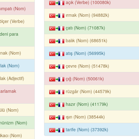
açık (Verbe) (100080k)
ımpatı (Nom)
ırmak (Nom) (94882k)
ölçer (Verbe)
çatı (Nom) (71087k)
deni para
balık (Nom) (68651k)
ynak (Nom)
atış (Nom) (56995k)
lak (Nom)
çevre (Nom) (51478k)
lak (Adjectif)
çığ (Nom) (50061k)
marlamak
rüzgâr (Nom) (44579k)
hazır (Nom) (41179k)
ülü (Nom)
ışın (Nom) (38544k)
münizm (Nom)
tarife (Nom) (37392k)
ikacı (Nom)