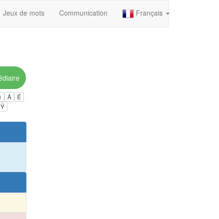
Jeux de mots
Communication
Français
édiaire
ú
Á
É
Ÿ