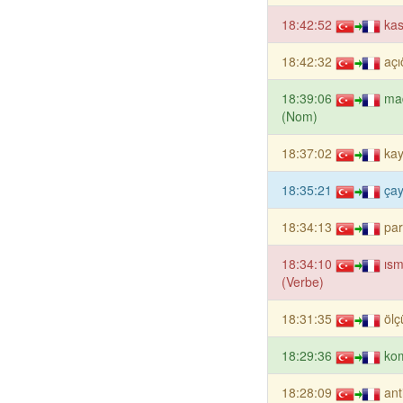
18:42:52
kas
18:42:32
açı
18:39:06
ma
(Nom)
18:37:02
ka
18:35:21
çay
18:34:13
par
18:34:10
ıs
(Verbe)
18:31:35
ölç
18:29:36
ko
18:28:09
ant