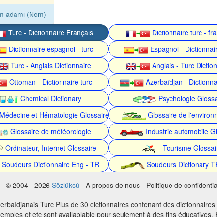
im adamı (Nom)
Turc - Dictionnaire Français
Dictionnaire turc - fr
Dictionnaire espagnol - turc
Espagnol - Dictionnair
Turc - Anglais Dictionnaire
Anglais - Turc Dictio
Ottoman - Dictionnaire turc
Azerbaïdjan - Dictionna
Chemical Dictionary
Psychologie Glossa
Médecine et Hématologie Glossaire
Glossaire de l'enviro
Glossaire de météorologie
Industrie automobile Gl
Ordinateur, Internet Glossaire
Tourisme Glossai
Soudeurs Dictionnaire Eng - TR
Soudeurs Dictionary T
© 2004 - 2026
Sözlüksü
- A propos de nous - Politique de confidential
erbaïdjanais Turc Plus de 30 dictionnaires contenant des dictionnaires
emples et etc sont availablable pour seulement à des fins éducatives. P