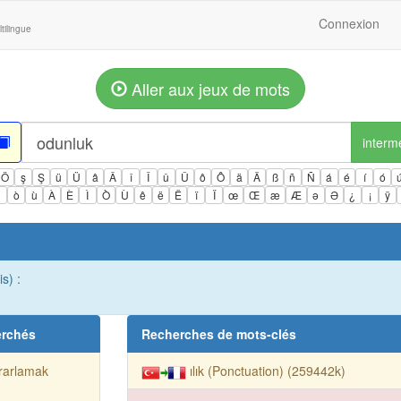
Connexion
tilingue
Aller aux jeux de mots
interm
Ö
ş
Ş
ü
Ü
â
Â
î
Î
û
Û
ô
Ô
ä
Ä
ß
ñ
Ñ
á
é
í
ó
ì
ò
ù
À
È
Ì
Ò
Ù
ê
ë
Ë
ï
Ï
œ
Œ
æ
Æ
ə
Ə
¿
¡
ÿ
s) :
erchés
Recherches de mots-clés
rarlamak
ılık (Ponctuation) (259442k)