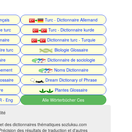
ançais
Turc - Dictionnaire Allemand
e turc
Turc - Dictionnaire kurde
nnaire
Dictionnaire turc - Turquie
ire turc
Biologie Glossaire
ire
Dictionnaire de sociologie
nnement
Noms Dictionnaire
ossaire
Dream Dictionary of Phrase
re
Plantes Glossaire
R - Eng
Alle Wörterbücher Ces
ité
 et des dictionnaires thématiques sozluksu.com
récision des résultats de traduction et d'autres