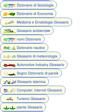
Dizionario di Sociologia
Dizionario di Economia
Medicina e Ematologia Glossario
Glossario ambientale
nomi Dizionario
Dizionario nautico
Glossario di meteorologia
Automotive Industry Glossario
Sogno Dizionario di parole
Glossario islamica
Computer, internet Glossario
Turismo Glossario
piante Glossario