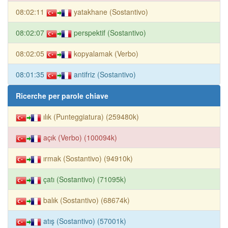
08:02:11
yatakhane (Sostantivo)
08:02:07
perspektif (Sostantivo)
08:02:05
kopyalamak (Verbo)
08:01:35
antifriz (Sostantivo)
Ricerche per parole chiave
ılık (Punteggiatura) (259480k)
açık (Verbo) (100094k)
ırmak (Sostantivo) (94910k)
çatı (Sostantivo) (71095k)
balık (Sostantivo) (68674k)
atış (Sostantivo) (57001k)