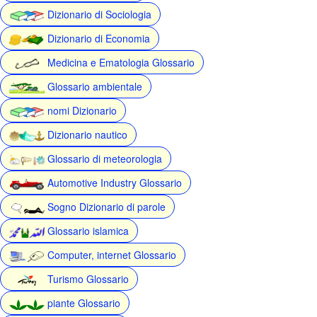
Dizionario di Sociologia
Dizionario di Economia
Medicina e Ematologia Glossario
Glossario ambientale
nomi Dizionario
Dizionario nautico
Glossario di meteorologia
Automotive Industry Glossario
Sogno Dizionario di parole
Glossario islamica
Computer, internet Glossario
Turismo Glossario
piante Glossario