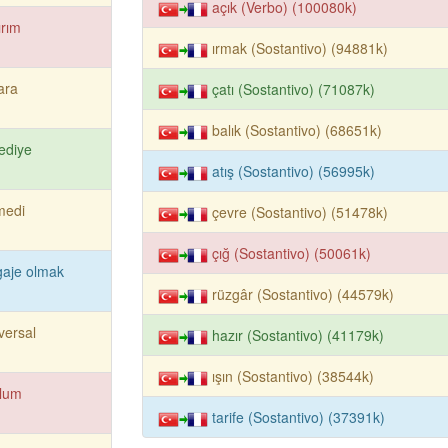
açık (Verbo) (100080k)
ırım
ırmak (Sostantivo) (94881k)
ara
çatı (Sostantivo) (71087k)
balık (Sostantivo) (68651k)
ediye
atış (Sostantivo) (56995k)
medi
çevre (Sostantivo) (51478k)
çığ (Sostantivo) (50061k)
gaje olmak
rüzgâr (Sostantivo) (44579k)
versal
hazır (Sostantivo) (41179k)
ışın (Sostantivo) (38544k)
plum
tarife (Sostantivo) (37391k)