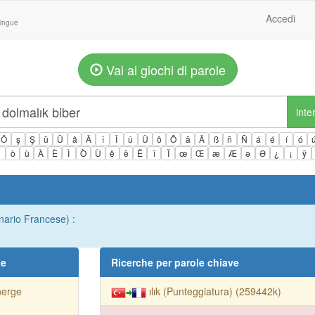
Accedi
lingue
Vai ai giochi di parole
inte
Ö
ş
Ş
ü
Ü
â
Â
î
Î
û
Û
ô
Ô
ä
Ä
ß
ñ
Ñ
á
é
í
ó
ì
ò
ù
À
È
Ì
Ò
Ù
ê
ë
Ë
ï
Ï
œ
Œ
æ
Æ
ə
Ə
¿
¡
ÿ
onario Francese) :
te
Ricerche per parole chiave
nerge
ılık (Punteggiatura) (259442k)