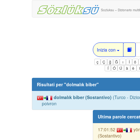
Sozluksu – Dizionario multi
Inizia con
ç
Ç
ğ
Ğ
ı
İ
ö
Í
Ó
Ú
à
è
Risultati per "
dolmalık biber
"
dolmalık biber (Sostantivo)
(Turco - Dizi
poivron
Ultima parole cerca
17:01:52
yö
(Sostantivo)