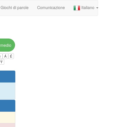
Giochi di parole
Comunicazione
Italiano
rmedio
ú
Á
É
Ÿ