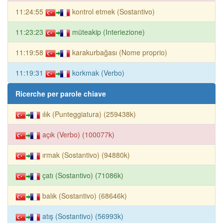
11:24:55
kontrol etmek (Sostantivo)
11:23:23
müteakip (Interiezione)
11:19:58
karakurbağası (Nome proprio)
11:19:31
korkmak (Verbo)
Ricerche per parole chiave
ılık (Punteggiatura) (259438k)
açık (Verbo) (100077k)
ırmak (Sostantivo) (94880k)
çatı (Sostantivo) (71086k)
balık (Sostantivo) (68646k)
atış (Sostantivo) (56993k)