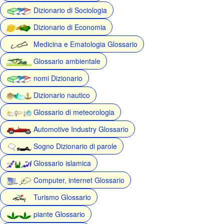
Dizionario di Sociologia
Dizionario di Economia
Medicina e Ematologia Glossario
Glossario ambientale
nomi Dizionario
Dizionario nautico
Glossario di meteorologia
Automotive Industry Glossario
Sogno Dizionario di parole
Glossario islamica
Computer, internet Glossario
Turismo Glossario
piante Glossario