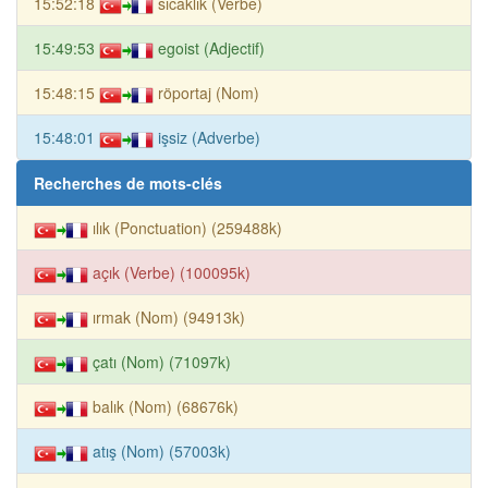
15:52:18
sıcaklık (Verbe)
15:49:53
egoist (Adjectif)
15:48:15
röportaj (Nom)
15:48:01
işsiz (Adverbe)
Recherches de mots-clés
ılık (Ponctuation) (259488k)
açık (Verbe) (100095k)
ırmak (Nom) (94913k)
çatı (Nom) (71097k)
balık (Nom) (68676k)
atış (Nom) (57003k)