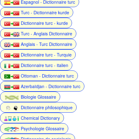
Espagnol - Dictionnaire turc
Turc - Dictionnaire kurde
Dictionnaire turc - kurde
Turc - Anglais Dictionnaire
Anglais - Turc Dictionnaire
Dictionnaire turc - Turquie
Dictionnaire turc - italien
Ottoman - Dictionnaire turc
Azerbaïdjan - Dictionnaire turc
Biologie Glossaire
Dictionnaire philosophique
Chemical Dictionary
Psychologie Glossaire
Dictionnaire de sociologie