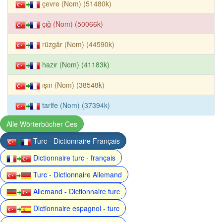
çevre (Nom) (51480k)
çığ (Nom) (50066k)
rüzgâr (Nom) (44590k)
hazır (Nom) (41183k)
ışın (Nom) (38548k)
tarife (Nom) (37394k)
Alle Wörterbücher Ces
Turc - Dictionnaire Français
Dictionnaire turc - français
Turc - Dictionnaire Allemand
Allemand - Dictionnaire turc
Dictionnaire espagnol - turc