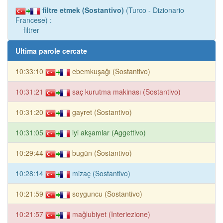
filtre etmek (Sostantivo)
(Turco - Dizionario
Francese) :
filtrer
Ultima parole cercate
10:33:10
ebemkuşağı (Sostantivo)
10:31:21
saç kurutma makinası (Sostantivo)
10:31:20
gayret (Sostantivo)
10:31:05
iyi akşamlar (Aggettivo)
10:29:44
bugün (Sostantivo)
10:28:14
mizaç (Sostantivo)
10:21:59
soyguncu (Sostantivo)
10:21:57
mağlubiyet (Interiezione)