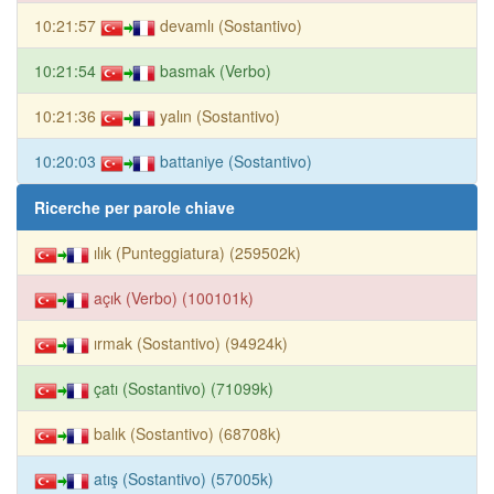
10:21:57
devamlı (Sostantivo)
10:21:54
basmak (Verbo)
10:21:36
yalın (Sostantivo)
10:20:03
battaniye (Sostantivo)
Ricerche per parole chiave
ılık (Punteggiatura) (259502k)
açık (Verbo) (100101k)
ırmak (Sostantivo) (94924k)
çatı (Sostantivo) (71099k)
balık (Sostantivo) (68708k)
atış (Sostantivo) (57005k)