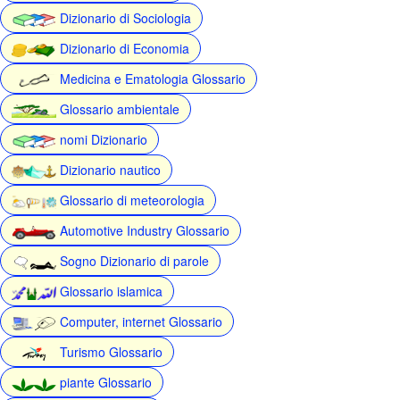
Dizionario di Sociologia
Dizionario di Economia
Medicina e Ematologia Glossario
Glossario ambientale
nomi Dizionario
Dizionario nautico
Glossario di meteorologia
Automotive Industry Glossario
Sogno Dizionario di parole
Glossario islamica
Computer, internet Glossario
Turismo Glossario
piante Glossario