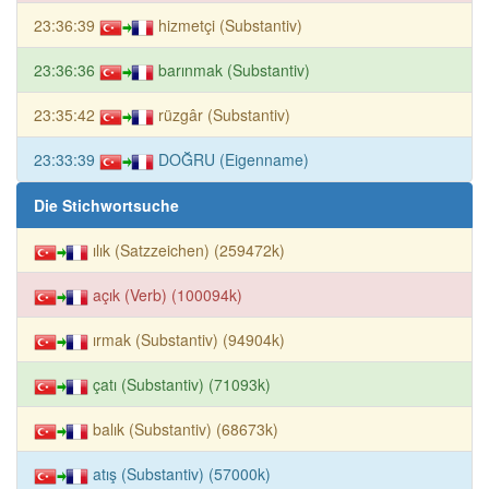
23:36:39
hizmetçi (Substantiv)
23:36:36
barınmak (Substantiv)
23:35:42
rüzgâr (Substantiv)
23:33:39
DOĞRU (Eigenname)
Die Stichwortsuche
ılık (Satzzeichen) (259472k)
açık (Verb) (100094k)
ırmak (Substantiv) (94904k)
çatı (Substantiv) (71093k)
balık (Substantiv) (68673k)
atış (Substantiv) (57000k)