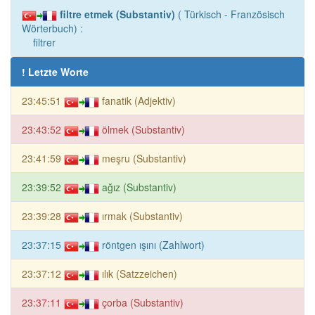
filtre etmek (Substantiv)
( Türkisch - Französisch
Wörterbuch) :
filtrer
! Letzte Worte
23:45:51
fanatik (Adjektiv)
23:43:52
ölmek (Substantiv)
23:41:59
meşru (Substantiv)
23:39:52
ağız (Substantiv)
23:39:28
ırmak (Substantiv)
23:37:15
röntgen ışını (Zahlwort)
23:37:12
ılık (Satzzeichen)
23:37:11
çorba (Substantiv)