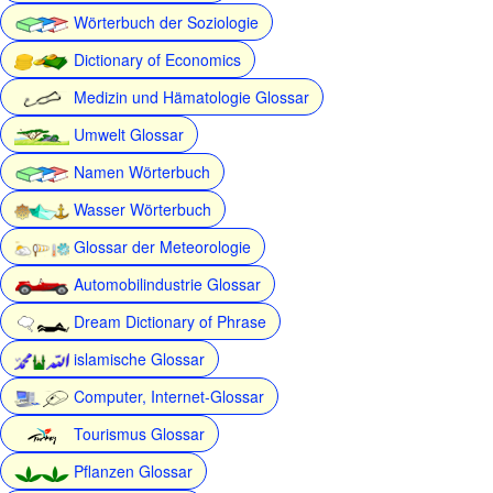
Wörterbuch der Soziologie
Dictionary of Economics
Medizin und Hämatologie Glossar
Umwelt Glossar
Namen Wörterbuch
Wasser Wörterbuch
Glossar der Meteorologie
Automobilindustrie Glossar
Dream Dictionary of Phrase
islamische Glossar
Computer, Internet-Glossar
Tourismus Glossar
Pflanzen Glossar