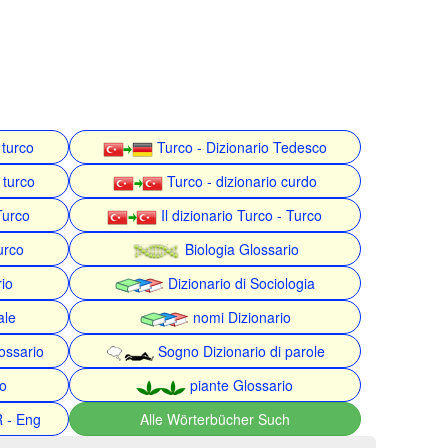
 turco
Turco - Dizionario Tedesco
 turco
Turco - dizionario curdo
Turco
Il dizionario Turco - Turco
urco
Biologia Glossario
rio
Dizionario di Sociologia
ale
nomi Dizionario
ossario
Sogno Dizionario di parole
o
piante Glossario
R - Eng
Alle Wörterbücher Such