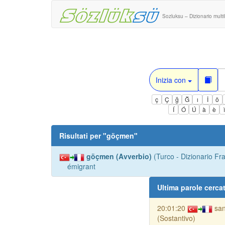
Sozluksu – Dizionario multi
Inizia con
ç
Ç
ğ
Ğ
ı
İ
ö
Í
Ó
Ú
à
è
Risultati per "
göçmen
"
göçmen (Avverbio)
(Turco - Dizionario Fr
émigrant
Ultima parole cerca
20:01:20
san
(Sostantivo)