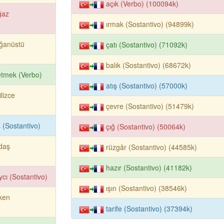
açık (Verbo) (100094k)
ğaz
ırmak (Sostantivo) (94899k)
ğanüstü
çatı (Sostantivo) (71092k)
balık (Sostantivo) (68672k)
etmek (Verbo)
atış (Sostantivo) (57000k)
ilizce
çevre (Sostantivo) (51479k)
ş (Sostantivo)
çığ (Sostantivo) (50064k)
daş
rüzgâr (Sostantivo) (44585k)
hazır (Sostantivo) (41182k)
ycı (Sostantivo)
ışın (Sostantivo) (38546k)
ken
tarife (Sostantivo) (37394k)