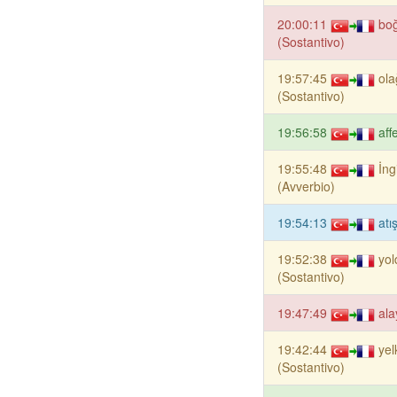
20:00:11
bo
(Sostantivo)
19:57:45
ola
(Sostantivo)
19:56:58
aff
19:55:48
İng
(Avverbio)
19:54:13
atı
19:52:38
yol
(Sostantivo)
19:47:49
ala
19:42:44
yel
(Sostantivo)