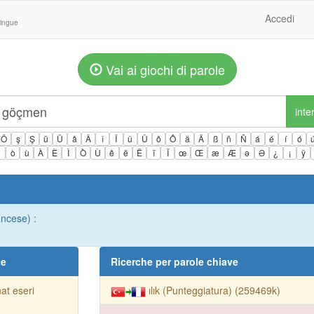
Accedi
lingue
Vai ai giochi di parole
inte
Ö
ş
Ş
ü
Ü
â
Â
î
Î
û
Û
ô
Ô
ä
Ä
ß
ñ
Ñ
á
é
í
ó
ì
ò
ù
À
È
Ì
Ò
Ù
ê
ë
Ë
ï
Ï
œ
Œ
æ
Æ
ə
Ə
¿
¡
ÿ
ancese) :
te
Ricerche per parole chiave
at eseri
ılık (Punteggiatura) (259469k)