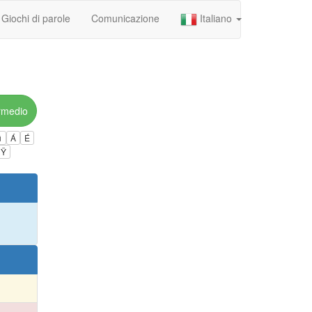
Giochi di parole
Comunicazione
Italiano
rmedio
ú
Á
É
Ÿ