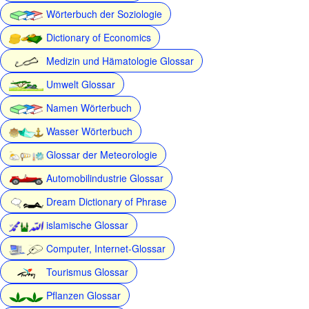
Wörterbuch der Soziologie
Dictionary of Economics
Medizin und Hämatologie Glossar
Umwelt Glossar
Namen Wörterbuch
Wasser Wörterbuch
Glossar der Meteorologie
Automobilindustrie Glossar
Dream Dictionary of Phrase
islamische Glossar
Computer, Internet-Glossar
Tourismus Glossar
Pflanzen Glossar