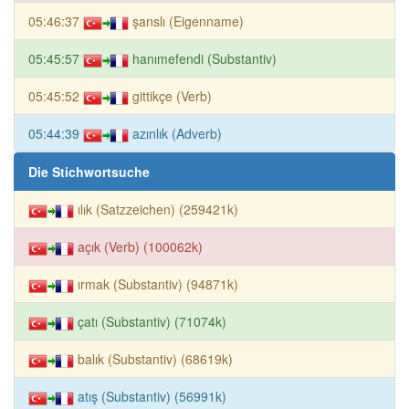
05:46:37
şanslı (Eigenname)
05:45:57
hanımefendi (Substantiv)
05:45:52
gittikçe (Verb)
05:44:39
azınlık (Adverb)
Die Stichwortsuche
ılık (Satzzeichen) (259421k)
açık (Verb) (100062k)
ırmak (Substantiv) (94871k)
çatı (Substantiv) (71074k)
balık (Substantiv) (68619k)
atış (Substantiv) (56991k)