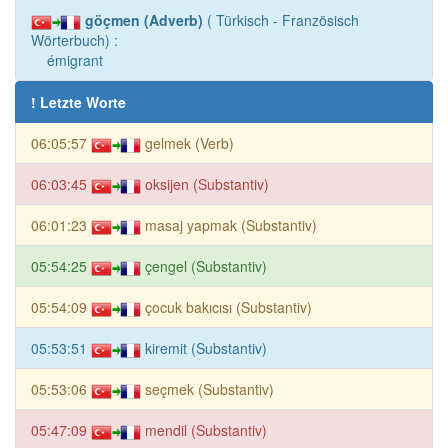
göçmen (Adverb)
( Türkisch - Französisch
Wörterbuch) :
émigrant
! Letzte Worte
06:05:57
gelmek (Verb)
06:03:45
oksijen (Substantiv)
06:01:23
masaj yapmak (Substantiv)
05:54:25
çengel (Substantiv)
05:54:09
çocuk bakıcısı (Substantiv)
05:53:51
kiremit (Substantiv)
05:53:06
seçmek (Substantiv)
05:47:09
mendil (Substantiv)