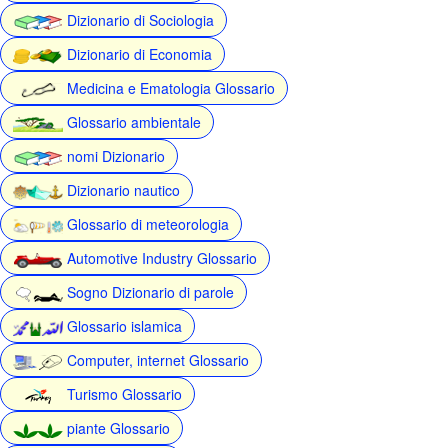
Dizionario di Sociologia
Dizionario di Economia
Medicina e Ematologia Glossario
Glossario ambientale
nomi Dizionario
Dizionario nautico
Glossario di meteorologia
Automotive Industry Glossario
Sogno Dizionario di parole
Glossario islamica
Computer, internet Glossario
Turismo Glossario
piante Glossario