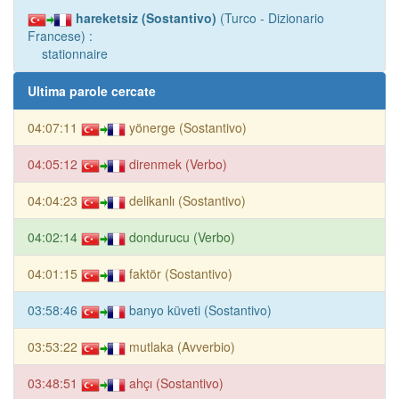
hareketsiz (Sostantivo)
(Turco - Dizionario
Francese) :
stationnaire
Ultima parole cercate
04:07:11
yönerge (Sostantivo)
04:05:12
direnmek (Verbo)
04:04:23
delikanlı (Sostantivo)
04:02:14
dondurucu (Verbo)
04:01:15
faktör (Sostantivo)
03:58:46
banyo küveti (Sostantivo)
03:53:22
mutlaka (Avverbio)
03:48:51
ahçı (Sostantivo)