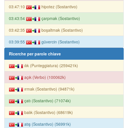
03:47:10
hipotez (Sostantivo)
03:43:54
çarpmak (Sostantivo)
03:42:35
boşaltmak (Sostantivo)
03:39:55
güvercin (Sostantivo)
Ricerche per parole chiave
ılık (Punteggiatura) (259421k)
açık (Verbo) (100062k)
ırmak (Sostantivo) (94871k)
çatı (Sostantivo) (71074k)
balık (Sostantivo) (68619k)
atış (Sostantivo) (56991k)