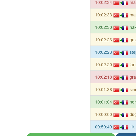
10:02:34
man
10:02:33
mah
10:02:30
hak
10:02:26
gez
10:02:23
ste
10:02:20
jar
10:02:18
gra
10:01:38
sın
10:01:04
nor
10:00:00
düğ
09:59:49
ılı