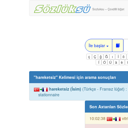
Sozluksu – Çoxdilli lüğət
İle başlar
ç
Ç
ğ
Ğ
ı
İ
ö
Í
Ó
Ú
à
è
"
hareketsiz
" Kelimesi için arama sonuçları
hareketsiz (İsim)
(Türkçe - Fransız lüğət) :
stationnaire
Son Axtarılan Sözlə
10:02:38
vit