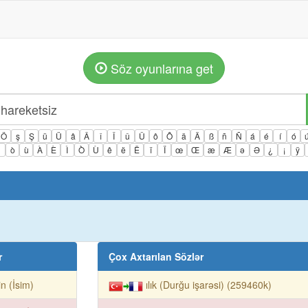
Söz oyunlarına get
Ö
ş
Ş
ü
Ü
â
Â
î
Î
û
Û
ô
Ô
ä
Ä
ß
ñ
Ñ
á
é
í
ó
ì
ò
ù
À
È
Ì
Ò
Ù
ê
ë
Ë
ï
Ï
œ
Œ
æ
Æ
ə
Ə
¿
¡
ÿ
r
Çox Axtarılan Sözlər
rin (İsim)
ılık (Durğu işarəsi) (259460k)