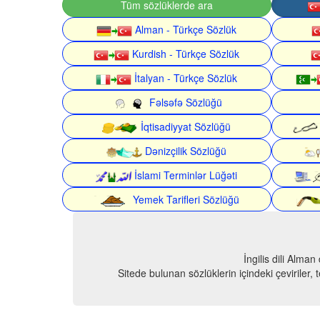
Tüm sözlüklerde ara
Alman - Türkçe Sözlük
Kurdish - Türkçe Sözlük
İtalyan - Türkçe Sözlük
Fəlsəfə Sözlüğü
İqtisadiyyat Sözlüğü
Dənizçilik Sözlüğü
İslami Terminlər Lüğəti
Yemek Tarifleri Sözlüğü
İngilis dili Alma
Sitede bulunan sözlüklerin içindeki çeviriler,