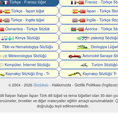
Türkçe - Fransız lüğət
Fransız - Türkçe Sö
Türkçe - İspan lüğət
İspan - Türkçe Söz
Türkçe - İngilis lüğət
İngilis - Türkçe Söz
Osmanlıca - Türkçe Sözlük
Azerice - Türkçe Sö
Kimya Sözlüğü
piskoloji Sözlüğ
Tibb və Hematologiya Sözlüğü
Ekologiya Lüğət
Meteorologiya Sözlüğü
Avtomobil Sənaye Sö
Kompüter, İnternet Sözlüğü
Turizm Sözlüğü
Kaynakçı Sözlüğü Eng - Tr
Kaynakçı Sözlüğü Tr 
© 2004 - 2026
Sözlüksü
- Hakkımızda - Gizlilik Politikası (İngilizce)
n dili İtalyan İtalyan İspan Türk dili lüğəti və tema lüğətləri olan 30-dan 
 tercümeler, örnekler ve diğer materyaller eğitim amaçlı sunulmaktadır. Çe
doğruluğu teyit edilmemektedir.