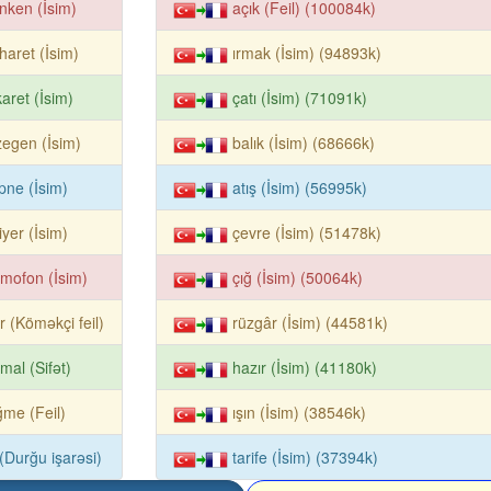
ken (İsim)
açık (Feil) (100084k)
aret (İsim)
ırmak (İsim) (94893k)
aret (İsim)
çatı (İsim) (71091k)
egen (İsim)
balık (İsim) (68666k)
pne (İsim)
atış (İsim) (56995k)
tiyer (İsim)
çevre (İsim) (51478k)
mofon (İsim)
çığ (İsim) (50064k)
ır (Köməkçi feil)
rüzgâr (İsim) (44581k)
mal (Sifət)
hazır (İsim) (41180k)
me (Feil)
ışın (İsim) (38546k)
k (Durğu işarəsi)
tarife (İsim) (37394k)