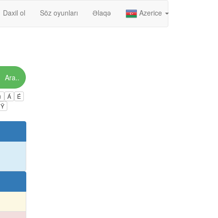
Daxil ol
Söz oyunları
Əlaqə
Azerice
Ara..
ú
Á
É
Ÿ