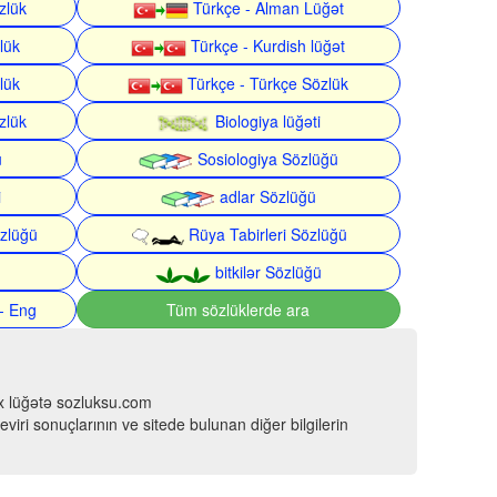
zlük
Türkçe - Alman Lüğət
lük
Türkçe - Kurdish lüğət
lük
Türkçe - Türkçe Sözlük
zlük
Biologiya lüğəti
ü
Sosiologiya Sözlüğü
i
adlar Sözlüğü
zlüğü
Rüya Tabirleri Sözlüğü
bitkilər Sözlüğü
- Eng
Tüm sözlüklerde ara
çox lüğətə sozluksu.com
viri sonuçlarının ve sitede bulunan diğer bilgilerin