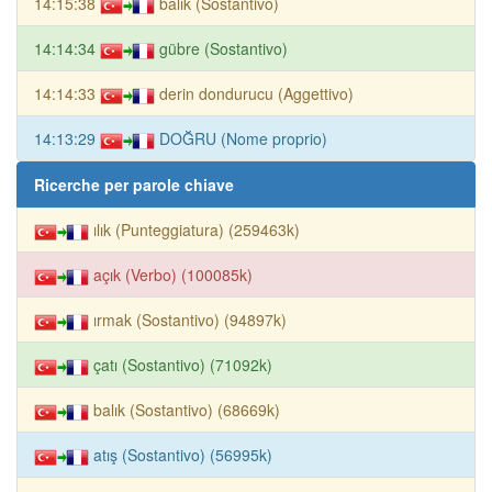
14:15:38
balık (Sostantivo)
14:14:34
gübre (Sostantivo)
14:14:33
derin dondurucu (Aggettivo)
14:13:29
DOĞRU (Nome proprio)
Ricerche per parole chiave
ılık (Punteggiatura) (259463k)
açık (Verbo) (100085k)
ırmak (Sostantivo) (94897k)
çatı (Sostantivo) (71092k)
balık (Sostantivo) (68669k)
atış (Sostantivo) (56995k)