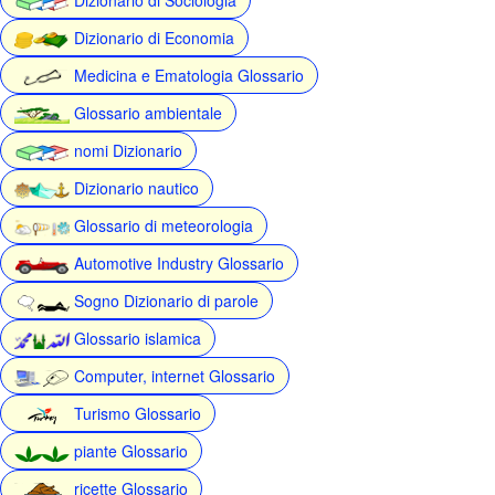
Dizionario di Economia
Medicina e Ematologia Glossario
Glossario ambientale
nomi Dizionario
Dizionario nautico
Glossario di meteorologia
Automotive Industry Glossario
Sogno Dizionario di parole
Glossario islamica
Computer, internet Glossario
Turismo Glossario
piante Glossario
ricette Glossario