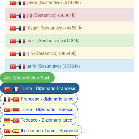
çevre (Sostantivo) (51478k)
çığ (Sostantivo) (50064k)
rüzgâr (Sostantivo) (44581k)
hazır (Sostantivo) (41181k)
ışın (Sostantivo) (38546k)
tarife (Sostantivo) (37394k)
Alle Wörterbücher Such
Turco - Dizionario Francese
Francese - dizionario turco
Turco - Dizionario Tedesco
Tedesco - Dizionario turco
Il dizionario Turco - Spagnolo