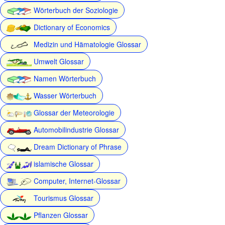
Wörterbuch der Soziologie
Dictionary of Economics
Medizin und Hämatologie Glossar
Umwelt Glossar
Namen Wörterbuch
Wasser Wörterbuch
Glossar der Meteorologie
Automobilindustrie Glossar
Dream Dictionary of Phrase
islamische Glossar
Computer, Internet-Glossar
Tourismus Glossar
Pflanzen Glossar