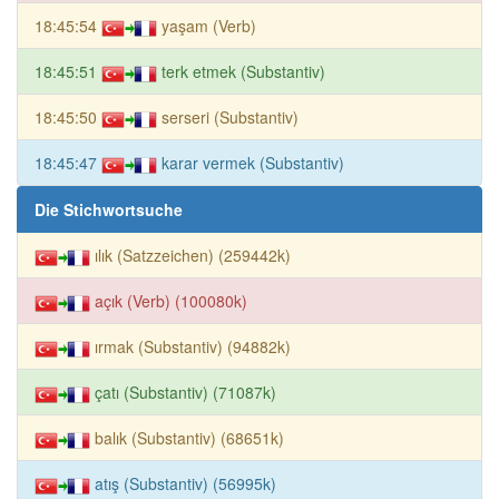
18:45:54
yaşam (Verb)
18:45:51
terk etmek (Substantiv)
18:45:50
serseri (Substantiv)
18:45:47
karar vermek (Substantiv)
Die Stichwortsuche
ılık (Satzzeichen) (259442k)
açık (Verb) (100080k)
ırmak (Substantiv) (94882k)
çatı (Substantiv) (71087k)
balık (Substantiv) (68651k)
atış (Substantiv) (56995k)