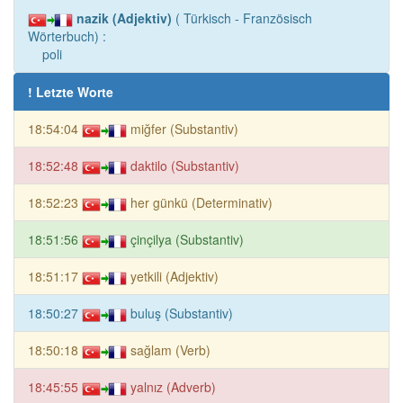
nazik (Adjektiv)
( Türkisch - Französisch
Wörterbuch) :
poli
! Letzte Worte
18:54:04
miğfer (Substantiv)
18:52:48
daktilo (Substantiv)
18:52:23
her günkü (Determinativ)
18:51:56
çinçilya (Substantiv)
18:51:17
yetkili (Adjektiv)
18:50:27
buluş (Substantiv)
18:50:18
sağlam (Verb)
18:45:55
yalnız (Adverb)