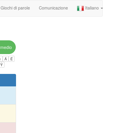
Giochi di parole
Comunicazione
Italiano
rmedio
ú
Á
É
Ÿ