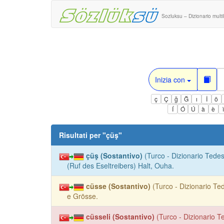
Sozluksu – Dizionario multi
Inizia con
ç
Ç
ğ
Ğ
ı
İ
ö
Í
Ó
Ú
à
è
Risultati per "
çüş
"
çüş (Sostantivo)
(Turco - Dizionario Tedes
(Ruf des Eseltreibers) Halt, Ouha.
cüsse (Sostantivo)
(Turco - Dizionario Te
e Grösse.
cüsseli (Sostantivo)
(Turco - Dizionario T