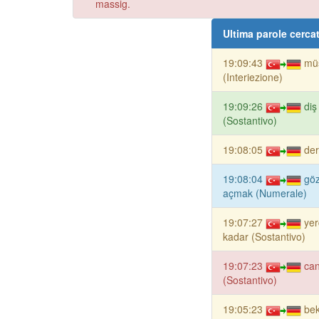
massig.
Ultima parole cerca
19:09:43
mü
(Interiezione)
19:09:26
diş
(Sostantivo)
19:08:05
der
19:08:04
göz
açmak (Numerale)
19:07:27
ye
kadar (Sostantivo)
19:07:23
can
(Sostantivo)
19:05:23
bek