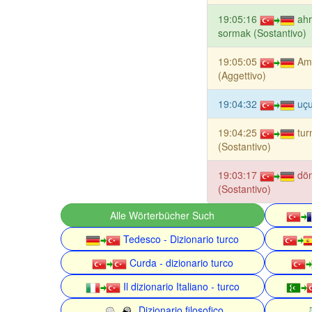
19:05:16
ahr
sormak (Sostantivo)
19:05:05
Am
(Aggettivo)
19:04:32
uç
19:04:25
tur
(Sostantivo)
19:03:17
dö
(Sostantivo)
Alle Wörterbücher Such
Tedesco - Dizionario turco
Curda - dizionario turco
Il dizionario Italiano - turco
Dizionario filosofico