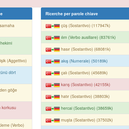
te
Ricerche per parole chiave
samaha
çüş (Sostantivo) (117947k)
ılım (Verbo ausiliare) (83761k)
 hekimi
hasır (Sostantivo) (68081k)
işik (Aggettivo)
akış (Numerale) (50189k)
ünü dört
çalı (Sostantivo) (45689k)
karış (Sostantivo) (42155k)
rden göğe
hatır (Sostantivo) (38803k)
 korkusu
hercai (Sostantivo) (38659k)
muşta (Sostantivo) (37502k)
leme (Verbo)