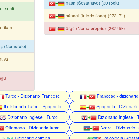
nasır (Sostantivo) (30158k)
et suali
sünnet (Interiezione) (27317k)
erikan
örgü (Nome proprio) (26745k)
uş (Numerale)
nuva
ngü
Turco - Dizionario Francese
Francese - dizionario
Il dizionario Turco - Spagnolo
Spagnolo - Dizionario
Dizionario Inglese - Turco
Dizionario Inglese - 
Ottomano - Dizionario turco
Azero - Dizionario t
Dizionario chimica
Psicologia Glossa