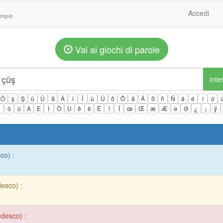
Accedi
lingue
Vai ai giochi di parole
inte
Ö
ş
Ş
ü
Ü
â
Â
î
Î
û
Û
ô
Ô
ä
Ä
ß
ñ
Ñ
á
é
í
ó
ì
ò
ù
À
È
Ì
Ò
Ù
ê
ë
Ë
ï
Ï
œ
Œ
æ
Æ
ə
Ə
¿
¡
ÿ
co) :
desco) :
edesco) :