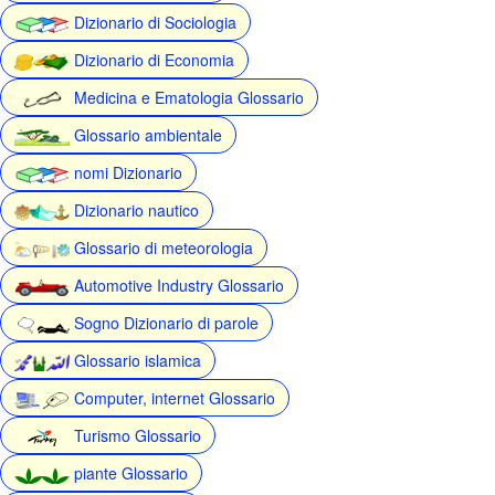
Dizionario di Sociologia
Dizionario di Economia
Medicina e Ematologia Glossario
Glossario ambientale
nomi Dizionario
Dizionario nautico
Glossario di meteorologia
Automotive Industry Glossario
Sogno Dizionario di parole
Glossario islamica
Computer, internet Glossario
Turismo Glossario
piante Glossario