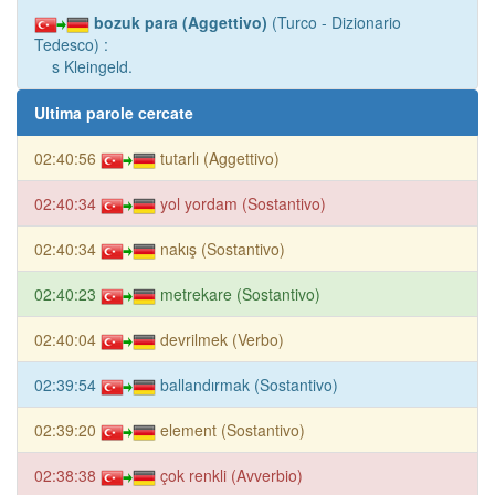
bozuk para (Aggettivo)
(Turco - Dizionario
Tedesco) :
s Kleingeld.
Ultima parole cercate
02:40:56
tutarlı (Aggettivo)
02:40:34
yol yordam (Sostantivo)
02:40:34
nakış (Sostantivo)
02:40:23
metrekare (Sostantivo)
02:40:04
devrilmek (Verbo)
02:39:54
ballandırmak (Sostantivo)
02:39:20
element (Sostantivo)
02:38:38
çok renkli (Avverbio)