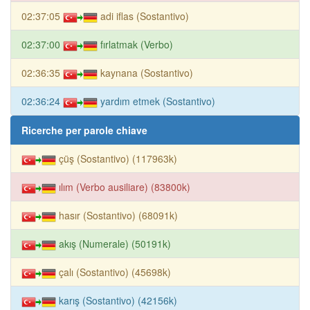
02:37:05
adi iflas (Sostantivo)
02:37:00
fırlatmak (Verbo)
02:36:35
kaynana (Sostantivo)
02:36:24
yardım etmek (Sostantivo)
Ricerche per parole chiave
çüş (Sostantivo) (117963k)
ılım (Verbo ausiliare) (83800k)
hasır (Sostantivo) (68091k)
akış (Numerale) (50191k)
çalı (Sostantivo) (45698k)
karış (Sostantivo) (42156k)