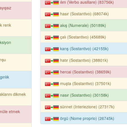
ılım (Verbo ausiliare) (83756k)
ayışsız
hasır (Sostantivo) (68074k)
k renk
akış (Numerale) (50189k)
çalı (Sostantivo) (45689k)
ksiyon
karış (Sostantivo) (42155k)
mşu
hatır (Sostantivo) (38801k)
hercai (Sostantivo) (38659k)
gınlık
muşta (Sostantivo) (37501k)
aklarını dikmek
nasır (Sostantivo) (30158k)
sünnet (Interiezione) (27317k)
müle etmek
örgü (Nome proprio) (26745k)