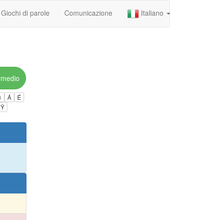
Giochi di parole
Comunicazione
Italiano
rmedio
ú
Á
É
Ÿ