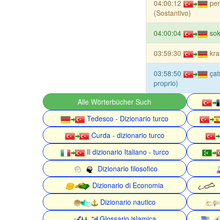
04:00:12
pe
(Sostantivo)
04:00:04
so
03:59:30
kra
03:58:50
çat
proprio)
Alle Wörterbücher Such
Tedesco - Dizionario turco
Curda - dizionario turco
Il dizionario Italiano - turco
Dizionario filosofico
Dizionario di Economia
Dizionario nautico
Glossario islamica