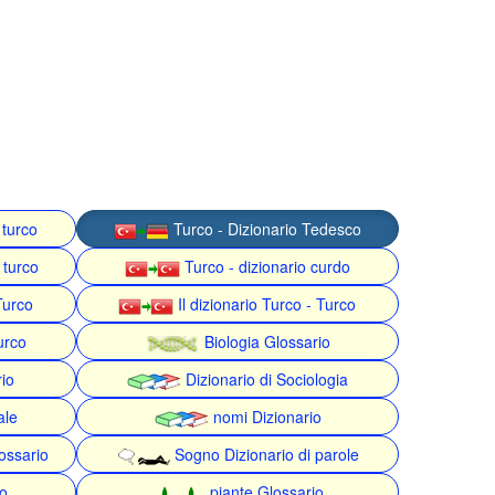
 turco
Turco - Dizionario Tedesco
 turco
Turco - dizionario curdo
Turco
Il dizionario Turco - Turco
urco
Biologia Glossario
rio
Dizionario di Sociologia
ale
nomi Dizionario
ossario
Sogno Dizionario di parole
o
piante Glossario