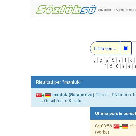
Sozluksu – Dizionario multi
Inizia con
ç
Ç
ğ
Ğ
ı
İ
ö
Í
Ó
Ú
à
è
Risultati per "
mahluk
"
mahluk (Sostantivo)
(Turco - Dizionario T
s Geschöpf, e Kreatur.
Ultima parole cerca
04:03:58
cil
(Verbo)