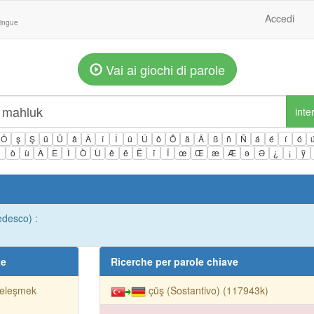
Accedi
lingue
Vai ai giochi di parole
inte
Ö
ş
Ş
ü
Ü
â
Â
î
Î
û
Û
ô
Ô
ä
Ä
ß
ñ
Ñ
á
é
í
ó
ì
ò
ù
À
È
Ì
Ò
Ù
ê
ë
Ë
ï
Ï
œ
Œ
æ
Æ
ə
Ə
¿
¡
ÿ
edesco) :
te
Ricerche per parole chiave
veleşmek
çüş (Sostantivo) (117943k)