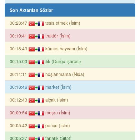
Son Axtarılan Sözlər
00:23:47
tesis etmek (İsim)
00:19:41
traktör (İsim)
00:18:43
kümes hayvanı (İsim)
00:15:03
ılık (Durğu işarəsi)
00:14:11
hoşlanmama (Nida)
00:13:46
market (İsim)
00:12:43
alçak (İsim)
00:09:54
meşru (İsim)
00:05:42
pençe (İsim)
00:05:37
fanatik (Sifət)