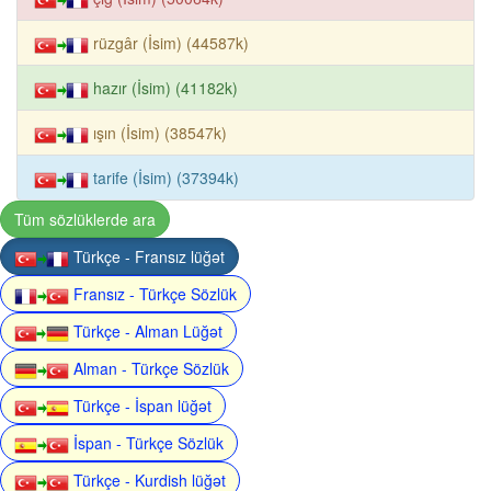
rüzgâr (İsim) (44587k)
hazır (İsim) (41182k)
ışın (İsim) (38547k)
tarife (İsim) (37394k)
Tüm sözlüklerde ara
Türkçe - Fransız lüğət
Fransız - Türkçe Sözlük
Türkçe - Alman Lüğət
Alman - Türkçe Sözlük
Türkçe - İspan lüğət
İspan - Türkçe Sözlük
Türkçe - Kurdish lüğət