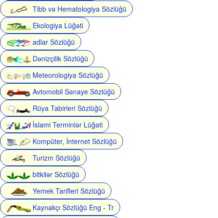
Tibb və Hematologiya Sözlüğü
Ekologiya Lüğəti
adlar Sözlüğü
Dənizçilik Sözlüğü
Meteorologiya Sözlüğü
Avtomobil Sənaye Sözlüğü
Rüya Tabirleri Sözlüğü
İslami Terminlər Lüğəti
Kompüter, İnternet Sözlüğü
Turizm Sözlüğü
bitkilər Sözlüğü
Yemek Tarifleri Sözlüğü
Kaynakçı Sözlüğü Eng - Tr