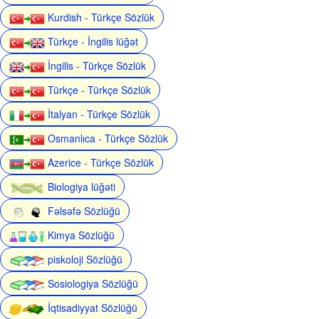
Kurdish - Türkçe Sözlük
Türkçe - İngilis lüğət
İngilis - Türkçe Sözlük
Türkçe - Türkçe Sözlük
İtalyan - Türkçe Sözlük
Osmanlıca - Türkçe Sözlük
Azerice - Türkçe Sözlük
Biologiya lüğəti
Fəlsəfə Sözlüğü
Kimya Sözlüğü
piskoloji Sözlüğü
Sosiologiya Sözlüğü
İqtisadiyyat Sözlüğü