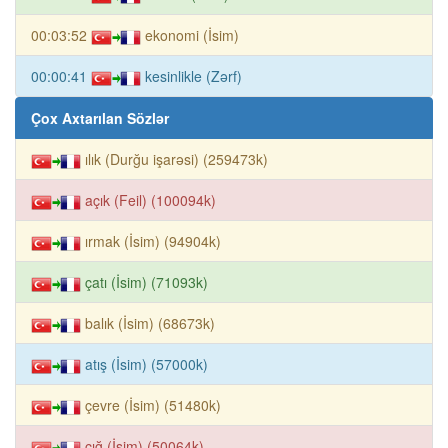
00:03:52
ekonomi (İsim)
00:00:41
kesinlikle (Zərf)
Çox Axtarılan Sözlər
ılık (Durğu işarəsi) (259473k)
açık (Feil) (100094k)
ırmak (İsim) (94904k)
çatı (İsim) (71093k)
balık (İsim) (68673k)
atış (İsim) (57000k)
çevre (İsim) (51480k)
çığ (İsim) (50064k)