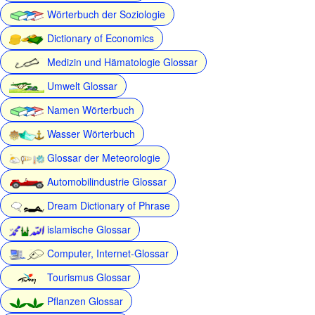
Wörterbuch der Soziologie
Dictionary of Economics
Medizin und Hämatologie Glossar
Umwelt Glossar
Namen Wörterbuch
Wasser Wörterbuch
Glossar der Meteorologie
Automobilindustrie Glossar
Dream Dictionary of Phrase
islamische Glossar
Computer, Internet-Glossar
Tourismus Glossar
Pflanzen Glossar