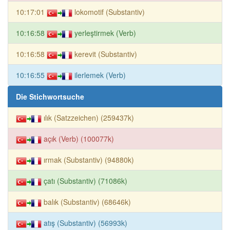
10:17:01
lokomotif (Substantiv)
10:16:58
yerleştirmek (Verb)
10:16:58
kerevit (Substantiv)
10:16:55
ilerlemek (Verb)
Die Stichwortsuche
ılık (Satzzeichen) (259437k)
açık (Verb) (100077k)
ırmak (Substantiv) (94880k)
çatı (Substantiv) (71086k)
balık (Substantiv) (68646k)
atış (Substantiv) (56993k)