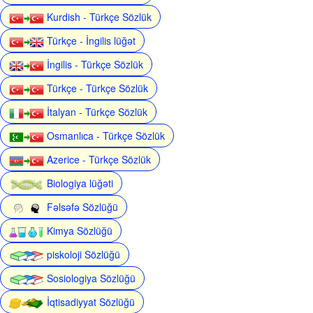
Kurdish - Türkçe Sözlük
Türkçe - İngilis lüğət
İngilis - Türkçe Sözlük
Türkçe - Türkçe Sözlük
İtalyan - Türkçe Sözlük
Osmanlıca - Türkçe Sözlük
Azerice - Türkçe Sözlük
Biologiya lüğəti
Fəlsəfə Sözlüğü
Kimya Sözlüğü
piskoloji Sözlüğü
Sosiologiya Sözlüğü
İqtisadiyyat Sözlüğü