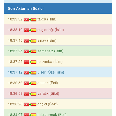
Son Axtarılan Sözlər
18:39:32
taktik (İsim)
18:38:10
suç ortağı (İsim)
18:37:45
sınav (İsim)
18:37:25
zamansız (İsim)
18:37:25
tel zımba (İsim)
18:37:12
ülser (Özəl isim)
18:36:56
gitmek (Feil)
18:36:53
yaratık (Sifət)
18:36:28
geçici (Sifət)
18:34:07
tutuşturmak (Feil)