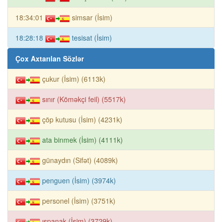
18:34:01
simsar (İsim)
18:28:18
tesisat (İsim)
Çox Axtarılan Sözlər
çukur (İsim) (6113k)
sınır (Köməkçi feil) (5517k)
çöp kutusu (İsim) (4231k)
ata binmek (İsim) (4111k)
günaydın (Sifət) (4089k)
penguen (İsim) (3974k)
personel (İsim) (3751k)
ıspanak (İsim) (3729k)