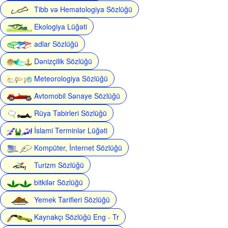
Tibb və Hematologiya Sözlüğü
Ekologiya Lüğəti
adlar Sözlüğü
Dənizçilik Sözlüğü
Meteorologiya Sözlüğü
Avtomobil Sənaye Sözlüğü
Rüya Tabirleri Sözlüğü
İslami Terminlər Lüğəti
Kompüter, İnternet Sözlüğü
Turizm Sözlüğü
bitkilər Sözlüğü
Yemek Tarifleri Sözlüğü
Kaynakçı Sözlüğü Eng - Tr