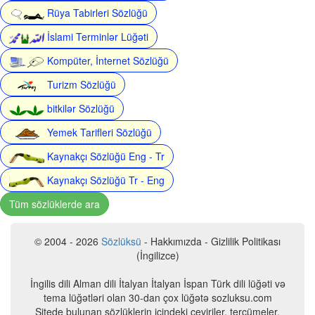
Rüya Tabirleri Sözlüğü
İslami Terminlər Lüğəti
Kompüter, İnternet Sözlüğü
Turizm Sözlüğü
bitkilər Sözlüğü
Yemek Tarifleri Sözlüğü
Kaynakçı Sözlüğü Eng - Tr
Kaynakçı Sözlüğü Tr - Eng
Tüm sözlüklerde ara
© 2004 - 2026
Sözlüksü
- Hakkımızda - Gizlilik Politikası
(İngilizce)
İngilis dili Alman dili İtalyan İtalyan İspan Türk dili lüğəti və
tema lüğətləri olan 30-dan çox lüğətə sozluksu.com
Sitede bulunan sözlüklerin içindeki çeviriler, tercümeler,