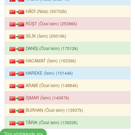
HÂDİ (Nida) (50702k)
RÜŞT (Özəl isim) (25386k)
SİLİK (İsim) (20016k)
DANİŞ (Özəl isim) (17512k)
HACAMAT (İsim) (16336k)
HAREKE (İsim) (15144k)
ARABİ (Özəl isim) (14884k)
İŞMAR (İsim) (14067k)
BURHAN (Özəl isim) (13937k)
TÂRIK (Özəl isim) (13922k)
Tüm sözlüklerde ara