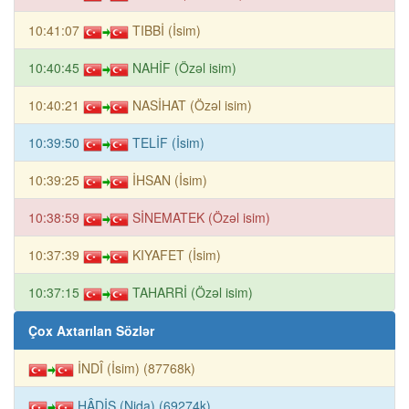
10:41:07
TIBBİ (İsim)
10:40:45
NAHİF (Özəl isim)
10:40:21
NASİHAT (Özəl isim)
10:39:50
TELİF (İsim)
10:39:25
İHSAN (İsim)
10:38:59
SİNEMATEK (Özəl isim)
10:37:39
KIYAFET (İsim)
10:37:15
TAHARRİ (Özəl isim)
Çox Axtarılan Sözlər
İNDÎ (İsim) (87768k)
HÂDİS (Nida) (69274k)