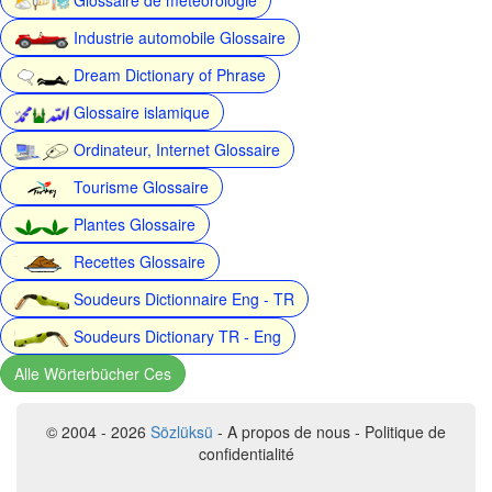
Industrie automobile Glossaire
Dream Dictionary of Phrase
Glossaire islamique
Ordinateur, Internet Glossaire
Tourisme Glossaire
Plantes Glossaire
Recettes Glossaire
Soudeurs Dictionnaire Eng - TR
Soudeurs Dictionary TR - Eng
Alle Wörterbücher Ces
© 2004 - 2026
Sözlüksü
- A propos de nous - Politique de
confidentialité