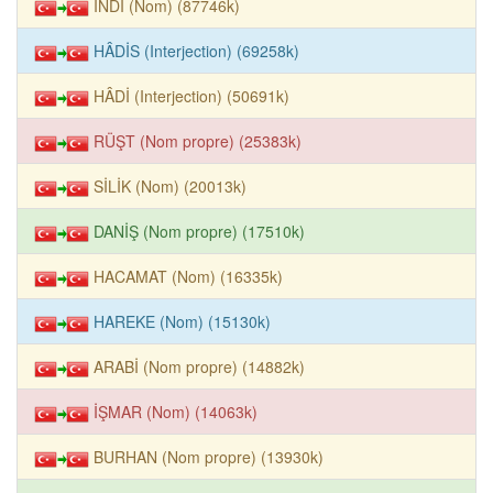
İNDÎ (Nom) (87746k)
HÂDİS (Interjection) (69258k)
HÂDİ (Interjection) (50691k)
RÜŞT (Nom propre) (25383k)
SİLİK (Nom) (20013k)
DANİŞ (Nom propre) (17510k)
HACAMAT (Nom) (16335k)
HAREKE (Nom) (15130k)
ARABİ (Nom propre) (14882k)
İŞMAR (Nom) (14063k)
BURHAN (Nom propre) (13930k)