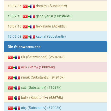
13:07:35
demirci (Substantiv)
13:07:19
gece yarısı (Substantiv)
13:07:13
fevkalade (Adjektiv)
13:06:09
kapital (Substantiv)
Die Stichwortsuche
ılık (Satzzeichen) (259484k)
açık (Verb) (100094k)
ırmak (Substantiv) (94910k)
çatı (Substantiv) (71097k)
balık (Substantiv) (68676k)
atış (Substantiv) (57003k)