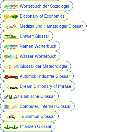
Wörterbuch der Soziologie
Dictionary of Economics
Medizin und Hämatologie Glossar
Umwelt Glossar
Namen Wörterbuch
Wasser Wörterbuch
Glossar der Meteorologie
Automobilindustrie Glossar
Dream Dictionary of Phrase
islamische Glossar
Computer, Internet-Glossar
Tourismus Glossar
Pflanzen Glossar