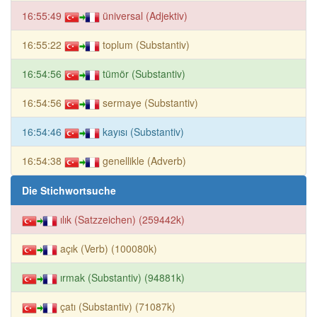
16:55:49
üniversal (Adjektiv)
16:55:22
toplum (Substantiv)
16:54:56
tümör (Substantiv)
16:54:56
sermaye (Substantiv)
16:54:46
kayısı (Substantiv)
16:54:38
genellikle (Adverb)
Die Stichwortsuche
ılık (Satzzeichen) (259442k)
açık (Verb) (100080k)
ırmak (Substantiv) (94881k)
çatı (Substantiv) (71087k)