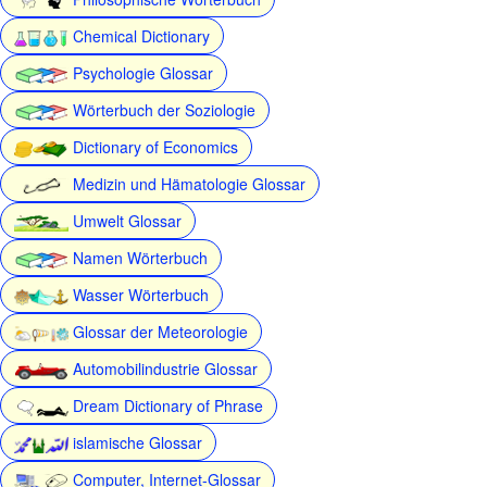
Chemical Dictionary
Psychologie Glossar
Wörterbuch der Soziologie
Dictionary of Economics
Medizin und Hämatologie Glossar
Umwelt Glossar
Namen Wörterbuch
Wasser Wörterbuch
Glossar der Meteorologie
Automobilindustrie Glossar
Dream Dictionary of Phrase
islamische Glossar
Computer, Internet-Glossar