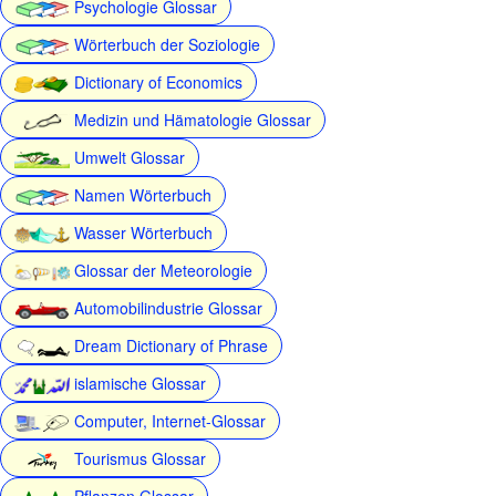
Psychologie Glossar
Wörterbuch der Soziologie
Dictionary of Economics
Medizin und Hämatologie Glossar
Umwelt Glossar
Namen Wörterbuch
Wasser Wörterbuch
Glossar der Meteorologie
Automobilindustrie Glossar
Dream Dictionary of Phrase
islamische Glossar
Computer, Internet-Glossar
Tourismus Glossar
Pflanzen Glossar