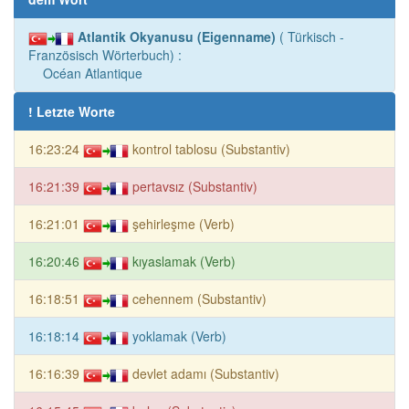
Atlantik Okyanusu (Eigenname)
( Türkisch -
Französisch Wörterbuch) :
Océan Atlantique
! Letzte Worte
16:23:24
kontrol tablosu (Substantiv)
16:21:39
pertavsız (Substantiv)
16:21:01
şehirleşme (Verb)
16:20:46
kıyaslamak (Verb)
16:18:51
cehennem (Substantiv)
16:18:14
yoklamak (Verb)
16:16:39
devlet adamı (Substantiv)