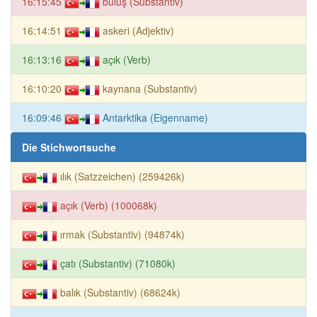
16:15:45
buluş (Substantiv)
16:14:51
askeri (Adjektiv)
16:13:16
açık (Verb)
16:10:20
kaynana (Substantiv)
16:09:46
Antarktika (Eigenname)
Die Stichwortsuche
ılık (Satzzeichen) (259426k)
açık (Verb) (100068k)
ırmak (Substantiv) (94874k)
çatı (Substantiv) (71080k)
balık (Substantiv) (68624k)