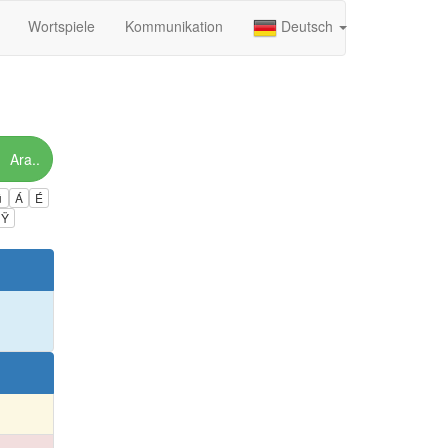
Wortspiele
Kommunikation
Deutsch
Ara..
ú
Á
É
Ÿ