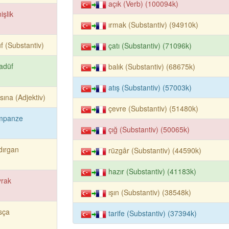
açık (Verb) (100094k)
işlik
ırmak (Substantiv) (94910k)
uf (Substantiv)
çatı (Substantiv) (71096k)
adüf
balık (Substantiv) (68675k)
atış (Substantiv) (57003k)
sına (Adjektiv)
çevre (Substantiv) (51480k)
mpanze
çığ (Substantiv) (50065k)
dırgan
rüzgâr (Substantiv) (44590k)
hazır (Substantiv) (41183k)
yrak
ışın (Substantiv) (38548k)
sça
tarife (Substantiv) (37394k)