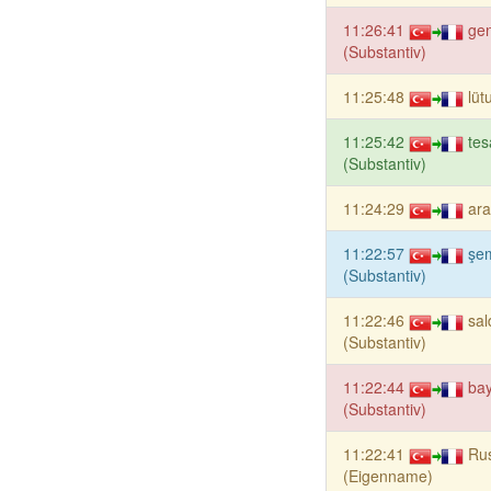
11:26:41
gen
(Substantiv)
11:25:48
lüt
11:25:42
tes
(Substantiv)
11:24:29
ara
11:22:57
şe
(Substantiv)
11:22:46
sal
(Substantiv)
11:22:44
ba
(Substantiv)
11:22:41
Ru
(Eigenname)