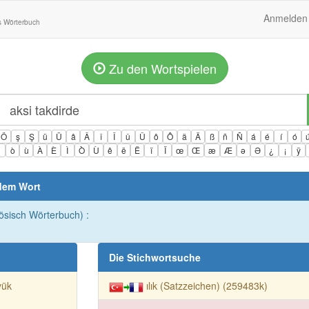
Anmelden
s Wörterbuch
Zu den Wortspielen
Ö
ş
Ş
ü
Ü
â
Â
î
Î
û
Û
ô
Ô
ä
Ä
ß
ñ
Ñ
á
é
í
ó
ì
ò
ù
À
È
Ì
Ò
Ù
ê
ë
Ë
ï
Ï
œ
Œ
æ
Æ
ə
Ə
¿
¡
ÿ
 dem Wort
zösisch Wörterbuch) :
Die Stichwortsuche
yük
ılık (Satzzeichen) (259483k)