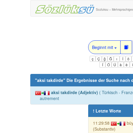
Sozluksu – Mehrsprachige
Beginnt mit
ç
Ç
ğ
Ğ
ı
İ
ö
Í
Ó
Ú
à
è
"
aksi takdirde
" Die Ergebnisse der Suche nach
aksi takdirde (Adjektiv)
( Türkisch - Fran
autrement
! Letzte Worte
11:29:58
bü
(Substantiv)