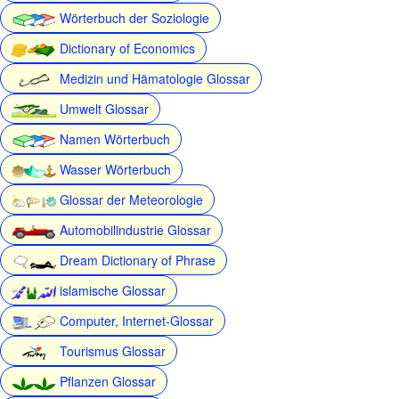
Wörterbuch der Soziologie
Dictionary of Economics
Medizin und Hämatologie Glossar
Umwelt Glossar
Namen Wörterbuch
Wasser Wörterbuch
Glossar der Meteorologie
Automobilindustrie Glossar
Dream Dictionary of Phrase
islamische Glossar
Computer, Internet-Glossar
Tourismus Glossar
Pflanzen Glossar