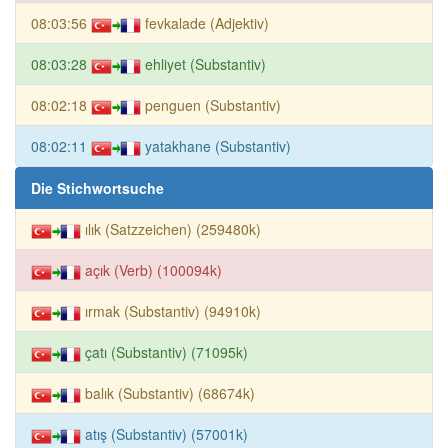
08:03:56
fevkalade (Adjektiv)
08:03:28
ehliyet (Substantiv)
08:02:18
penguen (Substantiv)
08:02:11
yatakhane (Substantiv)
Die Stichwortsuche
ılık (Satzzeichen) (259480k)
açık (Verb) (100094k)
ırmak (Substantiv) (94910k)
çatı (Substantiv) (71095k)
balık (Substantiv) (68674k)
atış (Substantiv) (57001k)