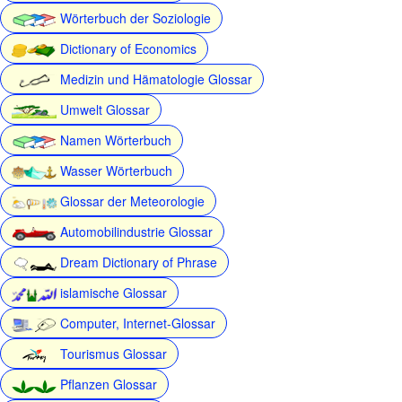
Wörterbuch der Soziologie
Dictionary of Economics
Medizin und Hämatologie Glossar
Umwelt Glossar
Namen Wörterbuch
Wasser Wörterbuch
Glossar der Meteorologie
Automobilindustrie Glossar
Dream Dictionary of Phrase
islamische Glossar
Computer, Internet-Glossar
Tourismus Glossar
Pflanzen Glossar