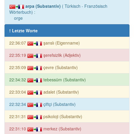
arpa (Substantiv)
( Türkisch - Französisch
Wörterbuch) :
orge
! Letzte Worte
22:36:07
şanslı (Eigenname)
22:35:19
şerefsizlik (Adjektiv)
22:35:09
çevre (Substantiv)
22:34:32
tebessüm (Substantiv)
22:33:04
adalet (Substantiv)
22:32:34
çiftçi (Substantiv)
22:31:31
psikoloji (Substantiv)
22:31:10
merkez (Substantiv)