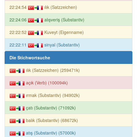
22:24:54
ılık (Satzzeichen)
22:24:06
alışveriş (Substantiv)
22:22:52
Kuveyt (Eigenname)
22:22:11
sinyal (Substantiv)
Die Stichwortsuche
ılık (Satzzeichen) (259471k)
açık (Verb) (100094k)
ırmak (Substantiv) (94902k)
çatı (Substantiv) (71092k)
balık (Substantiv) (68672k)
atış (Substantiv) (57000k)